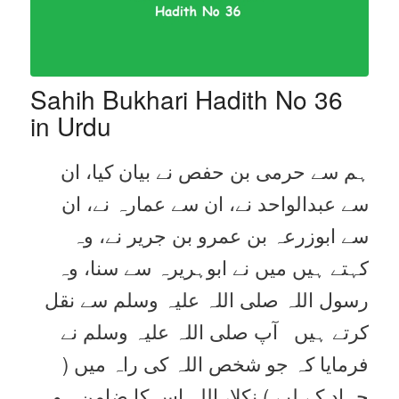
Sahih Bukhari Hadith No 36
in Urdu
ہم سے حرمی بن حفص نے بیان کیا، ان
سے عبدالواحد نے، ان سے عمارہ نے، ان
سے ابوزرعہ بن عمرو بن جریر نے، وہ
کہتے ہیں میں نے ابوہریرہ سے سنا، وہ
رسول اللہ صلی اللہ علیہ وسلم سے نقل
کرتے ہیں آپ صلی اللہ علیہ وسلم نے
فرمایا کہ جو شخص اللہ کی راہ میں (
جہاد کے لیے ) نکلا، اللہ اس کا ضامن ہو