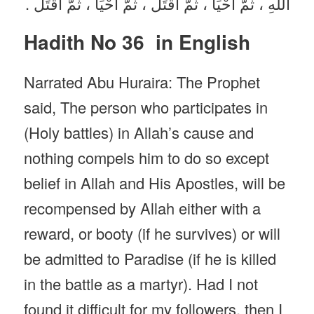
اللَّهِ ، ثُمَّ أُحْيَا ، ثُمَّ أُقْتَلُ ، ثُمَّ أُحْيَا ، ثُمَّ أُقْتَلُ .
Hadith No 36 in English
Narrated Abu Huraira: The Prophet
said, The person who participates in
(Holy battles) in Allah’s cause and
nothing compels him to do so except
belief in Allah and His Apostles, will be
recompensed by Allah either with a
reward, or booty (if he survives) or will
be admitted to Paradise (if he is killed
in the battle as a martyr). Had I not
found it difficult for my followers, then I