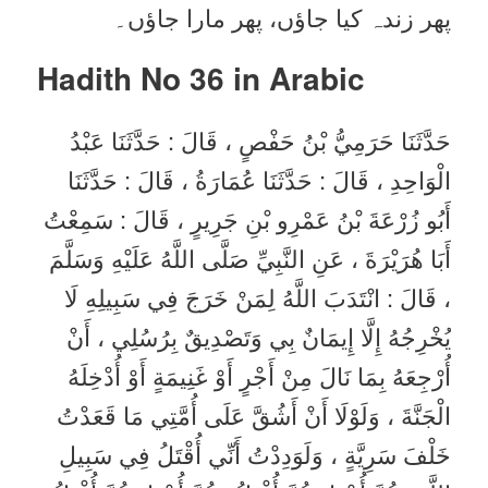
پھر زندہ کیا جاؤں، پھر مارا جاؤں۔
Hadith No 36
in Arabic
حَدَّثَنَا حَرَمِيُّ بْنُ حَفْصٍ ، قَالَ : حَدَّثَنَا عَبْدُ
الْوَاحِدِ ، قَالَ : حَدَّثَنَا عُمَارَةُ ، قَالَ : حَدَّثَنَا
أَبُو زُرْعَةَ بْنُ عَمْرِو بْنِ جَرِيرٍ ، قَالَ : سَمِعْتُ
أَبَا هُرَيْرَةَ ، عَنِ النَّبِيِّ صَلَّى اللَّهُ عَلَيْهِ وَسَلَّمَ
، قَالَ : انْتَدَبَ اللَّهُ لِمَنْ خَرَجَ فِي سَبِيلِهِ لَا
يُخْرِجُهُ إِلَّا إِيمَانٌ بِي وَتَصْدِيقٌ بِرُسُلِي ، أَنْ
أُرْجِعَهُ بِمَا نَالَ مِنْ أَجْرٍ أَوْ غَنِيمَةٍ أَوْ أُدْخِلَهُ
الْجَنَّةَ ، وَلَوْلَا أَنْ أَشُقَّ عَلَى أُمَّتِي مَا قَعَدْتُ
خَلْفَ سَرِيَّةٍ ، وَلَوَدِدْتُ أَنِّي أُقْتَلُ فِي سَبِيلِ