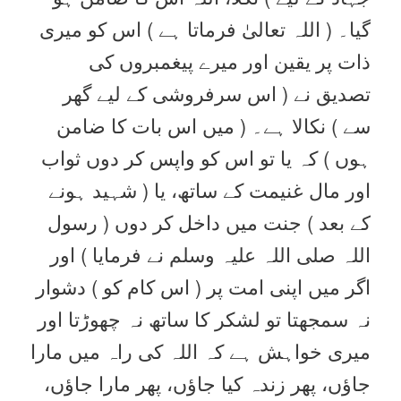
گیا۔ ( اللہ تعالیٰ فرماتا ہے ) اس کو میری
ذات پر یقین اور میرے پیغمبروں کی
تصدیق نے ( اس سرفروشی کے لیے گھر
سے ) نکالا ہے۔ ( میں اس بات کا ضامن
ہوں ) کہ یا تو اس کو واپس کر دوں ثواب
اور مال غنیمت کے ساتھ، یا ( شہید ہونے
کے بعد ) جنت میں داخل کر دوں ( رسول
اللہ صلی اللہ علیہ وسلم نے فرمایا ) اور
اگر میں اپنی امت پر ( اس کام کو ) دشوار
نہ سمجھتا تو لشکر کا ساتھ نہ چھوڑتا اور
میری خواہش ہے کہ اللہ کی راہ میں مارا
جاؤں، پھر زندہ کیا جاؤں، پھر مارا جاؤں،