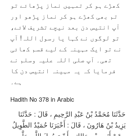
کھڑے ہو کر تمہیں نماز پڑھائے تو
تم بھی کھڑے ہو کر نماز پڑھو اور
آپ انتیس دن بعد نیچے تشریف لائے،
تو لوگوں نے کہا یا رسول اللہ! آپ
نے تو ایک مہینہ کے لیے قسم کھائی
تھی۔ آپ صلی اللہ علیہ وسلم نے
فرمایا کہ یہ مہینہ انتیس دن کا
ہے۔
Hadith No 378 in Arabic
حَدَّثَنَا مُحَمَّدُ بْنُ عَبْدِ الرَّحِيمِ ، قَالَ : حَدَّثَنَا
يَزِيدُ بْنُ هَارُونَ ، قَالَ : أَخْبَرَنَا حُمَيْدٌ الطَّوِيلُ
، عَنْ أَنَسِ بْنِ مَالِكٍ ، أَنّ رَسُولَ اللَّهِ صَلَّى