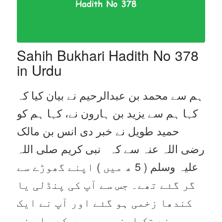
Sahih Bukhari Hadith No 378
in Urdu
ہم سے محمد بن عبدالرحیم نے بیان کیا کہ
کہا ہم سے یزید بن ہارون نے، کہا ہم کو
حمید طویل نے خبر دی انس بن مالک
رضی اللہ عنہ سے کہ نبی کریم صلی اللہ
علیہ وسلم ( 5 ھ میں ) اپنے گھوڑے سے
گر گئے تھے۔ جس سے آپ کی پنڈلی یا
کندھا زخمی ہو گئے اور آپ نے ایک
مہینے تک اپنی بیویوں کے پاس نہ