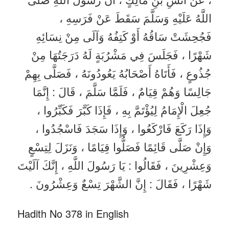
اللَّهُ عَلَيْهِ وَسَلَّمَ سَقَطَ عَنْ فَرَسِهِ ،
فَجُحِشَتْ سَاقُهُ أَوْ كَتِفُهُ وَآلَى مِنْ نِسَائِهِ
شَهْرًا ، فَجَلَسَ فِي مَشْرُبَةٍ لَهُ دَرَجَتُهَا مِنْ
جُذُوعٍ ، فَأَتَاهُ أَصْحَابُهُ يَعُودُونَهُ ، فَصَلَّى بِهِمْ
جَالِسًا وَهُمْ قِيَامٌ ، فَلَمَّا سَلَّمَ ، قَالَ : إِنَّمَا
جُعِلَ الْإِمَامُ لِيُؤْتَمَّ بِهِ ، فَإِذَا كَبَّرَ فَكَبِّرُوا ،
وَإِذَا رَكَعَ فَارْكَعُوا ، وَإِذَا سَجَدَ فَاسْجُدُوا ،
وَإِنْ صَلَّى قَائِمًا فَصَلُّوا قِيَامًا ، وَنَزَلَ لِتِسْعٍ
وَعِشْرِينَ ، فَقَالُوا : يَا رَسُولَ اللَّهِ ، إِنَّكَ آلَيْتَ
شَهْرًا ، فَقَالَ : إِنَّ الشَّهْرَ تِسْعٌ وَعِشْرُونَ .
Hadith No 378 in English