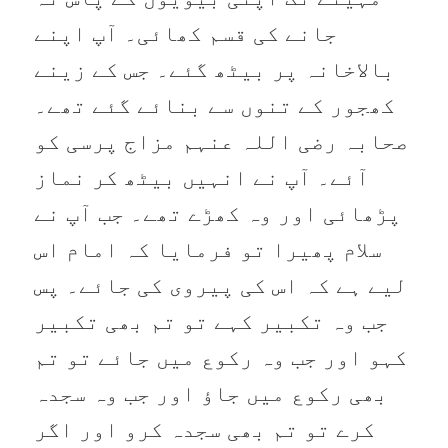
جانے کی قسم کھائی۔ آپ اپنے
بالاخانہ پر بیٹھ گئے۔ جس کے زینے
کھجور کے تنوں سے بنائے گئے تھے۔
صحابہ رضی اللہ عنہم مزاج پرسی کو
آئے۔ آپ نے انہیں بیٹھ کر نماز
پڑھائی اور وہ کھڑے تھے۔ جب آپ نے
سلام پھیرا تو فرمایا کہ امام اس
لیے ہے کہ اس کی پیروی کی جائے۔ پس
جب وہ تکبیر کہے تو تم بھی تکبیر
کہو اور جب وہ رکوع میں جائے تو تم
بھی رکوع میں جاؤ اور جب وہ سجدہ
کرے تو تم بھی سجدہ کرو اور اگر