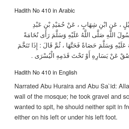
Hadith No 410 in Arabic
ُقَيْلٍ ، عَنِ ابْنِ شِهَابٍ ، عَنْ حُمَيْدِ بْنِ عَبْدِ
َسُولَ اللَّهِ صَلَّى اللَّهُ عَلَيْهِ وَسَلَّمَ رَأَى نُخَامَةً
يْهِ وَسَلَّمَ حَصَاةً فَحَتَّهَا ، ثُمَّ قَالَ : إِذَا تَنَخَّمَ
َلْيَبْصُقْ عَنْ يَسَارِهِ أَوْ تَحْتَ قَدَمِهِ الْيُسْرَى
Hadith No 410 in English
Narrated Abu Huraira and Abu Sa`id: All
wall of the mosque; he took gravel and scr
wanted to spit, he should neither spit in fr
either on his left or under his left foot.