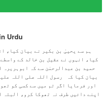
in Urdu
ہم سے یحییٰ بن بکیر نے بیان کیا، ان
کیا، انہوں نے عقیل بن خالد کے واسطے 
حمید بن عبدالرحمٰن سے کہ ابوہریرہ ا
بیان کیا کہ رسول اللہ صلی اللہ علیہ 
اور فرمایا اگر تم میں سے کسی کو تھوک
اپنے دائیں طرف نہ تھوکا کرو، البتہ ا