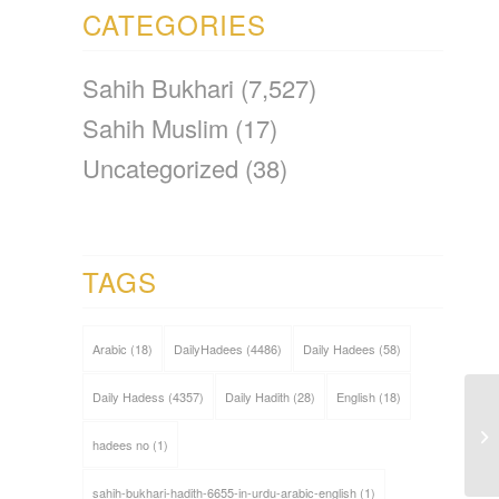
CATEGORIES
Sahih Bukhari
(7,527)
Sahih Muslim
(17)
Uncategorized
(38)
TAGS
Arabic
(18)
DailyHadees
(4486)
Daily Hadees
(58)
Daily Hadess
(4357)
Daily Hadith
(28)
English
(18)
hadees no
(1)
sahih-bukhari-hadith-6655-in-urdu-arabic-english
(1)