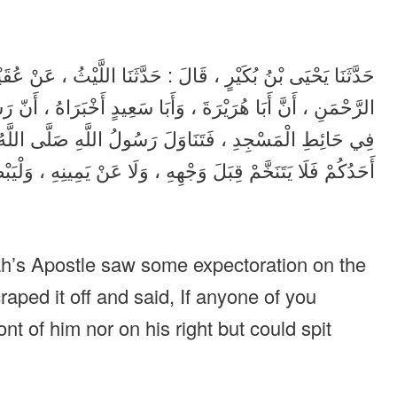
حَدَّثَنَا يَحْيَى بْنُ بُكَيْرٍ ، قَالَ : حَدَّثَنَا اللَّيْثُ ، عَنْ ع
الرَّحْمَنِ ، أَنَّ أَبَا هُرَيْرَةَ ، وَأَبَا سَعِيدٍ أَخْبَرَاهُ ، أَنّ ر
فِي حَائِطِ الْمَسْجِدِ ، فَتَنَاوَلَ رَسُولُ اللَّهِ صَلَّى اللَّهُ عَلَ
أَحَدُكُمْ فَلَا يَتَنَخَّمْ قِبَلَ وَجْهِهِ ، وَلَا عَنْ يَمِينِهِ ، و .
ah’s Apostle saw some expectoration on the
aped it off and said, If anyone of you
ont of him nor on his right but could spit