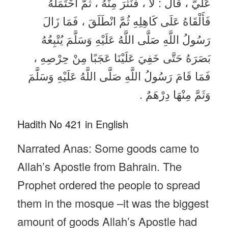
عَلَيَّ ، قَالَ : لَا ، فَنَثَرَ مِنْهُ ، ثُمَّ احْتَمَلَهُ
فَأَلْقَاهُ عَلَى كَاهِلِهِ ثُمَّ انْطَلَقَ ، فَمَا زَالَ
رَسُولُ اللَّهِ صَلَّى اللَّهُ عَلَيْهِ وَسَلَّمَ يُتْبِعُهُ
بَصَرَهُ حَتَّى خَفِيَ عَلَيْنَا عَجَبًا مِنْ حِرْصِهِ ،
فَمَا قَامَ رَسُولُ اللَّهِ صَلَّى اللَّهُ عَلَيْهِ وَسَلَّمَ
وَثَمَّ مِنْهَا دِرْهَمٌ .
Hadith No 421 in English
Narrated Anas: Some goods came to
Allah’s Apostle from Bahrain. The
Prophet ordered the people to spread
them in the mosque –it was the biggest
amount of goods Allah’s Apostle had