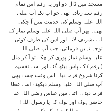
مسجد میں ڈال دو اور یہ رقم اس تمام
رقم سے زیادہ تھی جو اب تک آپ صلی
اللہ علیہ وسلم کی خدمت میں آ چکی
تھی۔ پھر آپ صلی اللہ علیہ وسلم نماز کے
لیے تشریف لائے اور اس کی طرف کوئی
توجہ نہیں فرمائی، جب آپ صلی اللہ
علیہ وسلم نماز پوری کر چکے تو آ کر مال
( رقم ) کے پاس بیٹھ گئے اور اسے تقسیم
کرنا شروع فرما دیا۔ اس وقت جسے بھی
آپ صلی اللہ علیہ وسلم دیکھتے اسے عطا
فرما دیتے۔ اتنے میں عباس رضی اللہ عنہ
حاضر ہوئے اور بولے کہ یا رسول اللہ!
مجھے بھی عطا کیجیئے کیونکہ میں نے (