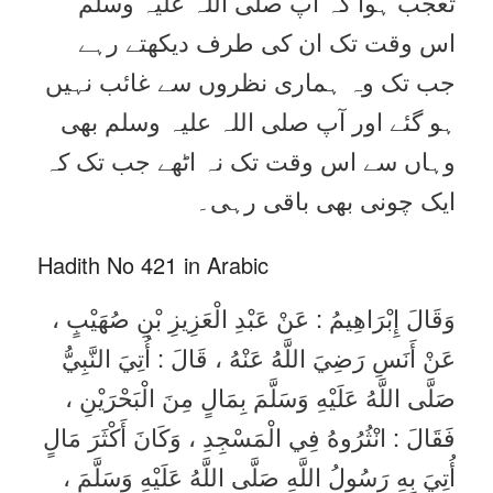
تعجب ہوا کہ آپ صلی اللہ علیہ وسلم
اس وقت تک ان کی طرف دیکھتے رہے
جب تک وہ ہماری نظروں سے غائب نہیں
ہو گئے اور آپ صلی اللہ علیہ وسلم بھی
وہاں سے اس وقت تک نہ اٹھے جب تک کہ
ایک چونی بھی باقی رہی۔
Hadith No 421 in Arabic
وَقَالَ إِبْرَاهِيمُ : عَنْ عَبْدِ الْعَزِيزِ بْنِ صُهَيْبٍ ،
عَنْ أَنَسِ رَضِيَ اللَّهُ عَنْهُ ، قَالَ : أُتِيَ النَّبِيُّ
صَلَّى اللَّهُ عَلَيْهِ وَسَلَّمَ بِمَالٍ مِنَ الْبَحْرَيْنِ ،
فَقَالَ : انْثُرُوهُ فِي الْمَسْجِدِ ، وَكَانَ أَكْثَرَ مَالٍ
أُتِيَ بِهِ رَسُولُ اللَّهِ صَلَّى اللَّهُ عَلَيْهِ وَسَلَّمَ ،