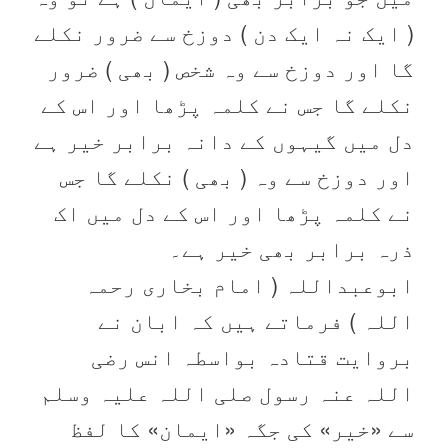
( ایک نہ ایک دن ) دوزخ سے ضرور نکلے
گا اور دوزخ سے وہ شخص ( بھی ) ضرور
نکلے گا جس نے کلمہ پڑھا اور اس کے
دل میں گیہوں کے دانہ برابر خیر ہے
اور دوزخ سے وہ ( بھی ) نکلے گا جس
نے کلمہ پڑھا اور اس کے دل میں اک
ذرہ برابر بھی خیر ہے۔
ابوعبداللہ ( امام بخاری رحمہ
اللہ ) فرماتے ہیں کہ ابان نے
بروایت قتادہ بواسطہ انس رضی
اللہ عنہ رسول صلی اللہ علیہ وسلم
سے «خير» کی جگہ «ايمان» کا لفظ