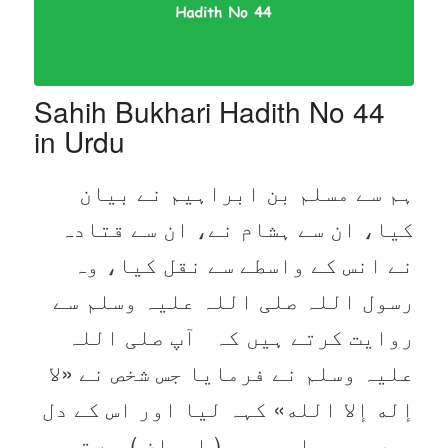
Sahih Bukhari Hadith No 44
in Urdu
ہم سے مسلم بن ابراہیم نے بیان
کیا، ان سے ہشام نے، ان سے قتادہ
نے انس کے واسطے سے نقل کیا، وہ
رسول اللہ صلی اللہ علیہ وسلم سے
روایت کرتے ہیں کہ آپ صلی اللہ
علیہ وسلم نے فرمایا جس شخص نے «لا
إله إلا الله» کہہ لیا اور اس کے دل
میں جو برابر بھی ( ایمان ) ہے تو وہ