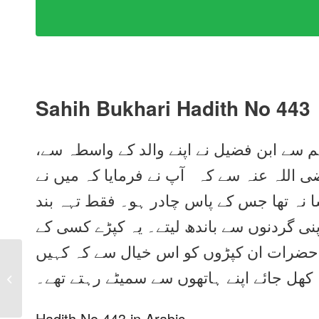
Sahih Bukhari Hadith No 443
ہم سے ابن فضیل نے اپنے والد کے واسطہ سے
ضی اللہ عنہ سے کہ آپ نے فرمایا کہ میں نے
 نہ تھا جس کے پاس چادر ہو۔ فقط تہہ بند
اپنی گردنوں سے باندھ لیتے۔ یہ کپڑے کسی کے
ہ حضرات ان کپڑوں کو اس خیال سے کہ کہیں
Sahih Bukhari Hadith
کھل جائے اپنے ہاتھوں سے سمیٹے رہتے تھے۔
No 442 in Urdu, Arabic
and English
Hadith No 443 in Arabic