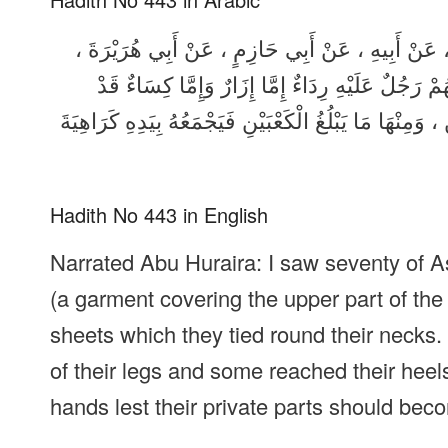
 ، عَنْ أَبِيهِ ، عَنْ أَبِي حَازِمٍ ، عَنْ أَبِي هُرَيْرَةَ
رَجُلٌ عَلَيْهِ رِدَاءٌ إِمَّا إِزَارٌ وَإِمَّا كِسَاءٌ قَدْ
مِنْهَا مَا يَبْلُغُ الْكَعْبَيْنِ فَيَجْمَعُهُ بِيَدِهِ كَرَاهِيَةَ
Hadith No 443 in English
Narrated Abu Huraira: I saw seventy of 
(a garment covering the upper part of the 
sheets which they tied round their necks
of their legs and some reached their heel
hands lest their private parts should be