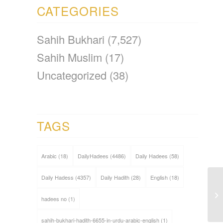
CATEGORIES
Sahih Bukhari
(7,527)
Sahih Muslim
(17)
Uncategorized
(38)
TAGS
Arabic
(18)
DailyHadees
(4486)
Daily Hadees
(58)
Daily Hadess
(4357)
Daily Hadith
(28)
English
(18)
hadees no
(1)
sahih-bukhari-hadith-6655-in-urdu-arabic-english
(1)