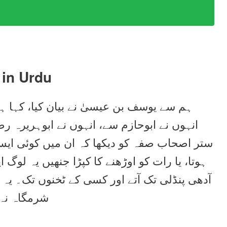
in Urdu
ہم سے یوسف بن عیسیٰ نے بیان کیا، کہا ،
انہوں نے ابوحازم سے، انہوں نے ابوہریرہ ر
ستر اصحاب صفہ کو دیکھا کہ ان میں کوئی ایسا
ہوتا، یا رات کو اوڑھنے کا کپڑا جنھیں یہ لوگ 
آدھی پنڈلی تک آتے اور کسی کے ٹخنوں تک۔ ی
شرمگاہ نہ 