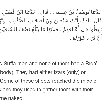
حَدَّثَنَا يُوسُفُ بْنُ عِيسَى ، قَالَ : حَدَّثَنَا ابْنُ فُضَيْلٍ ،
قَالَ : لَقَدْ رَأَيْتُ سَبْعِينَ مِنْ أَصْحَابِ الصُّفَّةِ مَا مِنْهُمْ 
رَبَطُوا فِي أَعْنَاقِهِمْ ، فَمِنْهَا مَا يَبْلُغُ نِصْفَ السَّاقَيْنِ ، وَ
أَنْ تُرَى عَوْرَتُهُ .
As-Suffa men and none of them had a Rida’
body). They had either Izars (only) or
. Some of these sheets reached the middle
s and they used to gather them with their
come naked.