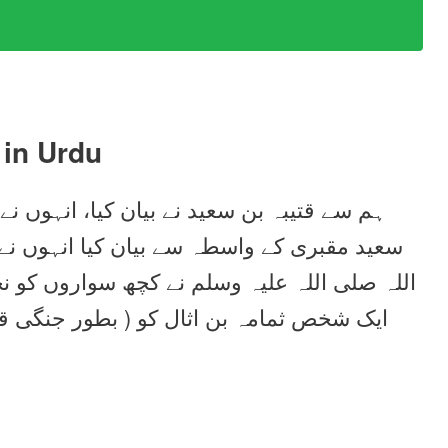
in Urdu
ہم سے قتیبہ بن سعید نے بیان کیا، انہوں ن
سعید مقبری کے واسطہ سے بیان کیا انہوں ن
اللہ صلی اللہ علیہ وسلم نے کچھ سواروں کو ن
ایک شخص ثمامہ بن اثال کو ( بطور جنگی قی