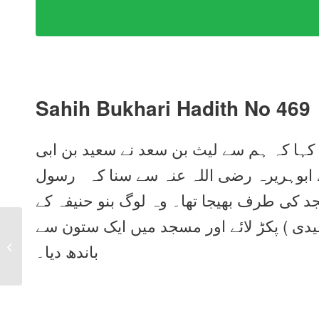
Sahih Bukhari Hadith No 469
ے کہا کہ ہم سے لیث بن سعد نے سعید بن ابی
ے ابوہریرہ رضی اللہ عنہ سے سنا کہ رسول
جد کی طرف بھیجا تھا۔ وہ لوگ بنو حنیفہ کے
دی ) پکڑ لائے اور مسجد میں ایک ستون سے
Sahih Bukhari Hadith
No 468 in Urdu, Arabic
باندھ دیا۔
and English