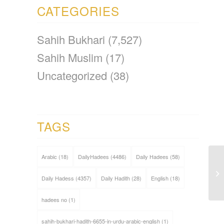
CATEGORIES
Sahih Bukhari
(7,527)
Sahih Muslim
(17)
Uncategorized
(38)
TAGS
Arabic
(18)
DailyHadees
(4486)
Daily Hadees
(58)
Daily Hadess
(4357)
Daily Hadith
(28)
English
(18)
hadees no
(1)
sahih-bukhari-hadith-6655-in-urdu-arabic-english
(1)