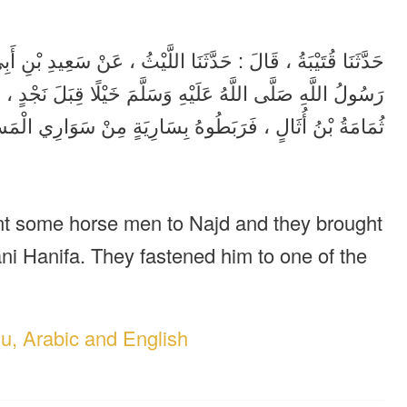
حَدَّثَنَا قُتَيْبَةُ ، قَالَ : حَدَّثَنَا اللَّيْثُ ، عَنْ سَعِيدِ بْنِ أَ
رَسُولُ اللَّهِ صَلَّى اللَّهُ عَلَيْهِ وَسَلَّمَ خَيْلًا قِبَلَ نَجْد :
ثُمَامَةُ بْنُ أُثَالٍ ، فَرَبَطُوهُ بِسَارِيَةٍ مِنْ سَوَارِي الْم .
ent some horse men to Najd and they brought
i Hanifa. They fastened him to one of the
du, Arabic and English