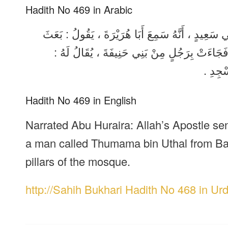
Hadith No 469 in Arabic
بِي سَعِيدٍ ، أَنَّهُ سَمِعَ أَبَا هُرَيْرَةَ ، يَقُولُ : بَعَثَ
ٍ ، فَجَاءَتْ بِرَجُلٍ مِنْ بَنِي حَنِيفَةَ ، يُقَالُ لَهُ
َسْجِدِ
Hadith No 469 in English
Narrated Abu Huraira: Allah’s Apostle s
a man called Thumama bin Uthal from Ban
pillars of the mosque.
http://Sahih Bukhari Hadith No 468 in Ur