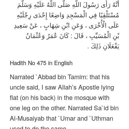
أَنَّهُ رَأَى رَسُولَ اللَّهِ صَلَّى اللَّهُ عَلَيْهِ وَسَلَّمَ
مُسْتَلْقِيًا فِي الْمَسْجِدِ وَاضِعًا إِحْدَى رِجْلَيْهِ
عَلَى الْأُخْرَى ، وَعَنِ ابْنِ شِهَابٍ ، عَنْ سَعِيدِ
بْنِ الْمُسَيِّبِ ، قَالَ : كَانَ عُمَرُ وَعُثْمَانُ
يَفْعَلَانِ ذَلِكَ .
Hadith No 475 in English
Narrated `Abbad bin Tamim: that his
uncle said, I saw Allah’s Apostle lying
flat (on his back) in the mosque with
one leg on the other. Narrated Sa`id bin
Al-Musaiyab that `Umar and `Uthman
used to do the same.