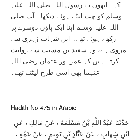
کہ انھوں نے رسول اللہ صلی اللہ علیہ
وسلم کو چت لیٹے ہوئے دیکھا۔ آپ صلی
اللہ علیہ وسلم اپنا ایک پاؤں دوسرے پر
رکھے ہوئے تھے۔ ابن شہاب زہری سے
مروی ہے، وہ سعید بن مسیب سے روایت
کرتے ہیں کہ عمر اور عثمان رضی اللہ
عنہما بھی اسی طرح لیٹتے تھے۔
Hadith No 475 in Arabic
حَدَّثَنَا عَبْدُ اللَّهِ بْنُ مَسْلَمَةَ ، عَنْ مَالِكٍ ، عَنِ
ابْنِ شِهَابٍ ، عَنْ عَبَّادِ بْنِ تَمِيمٍ ، عَنْ عَمِّهِ ،