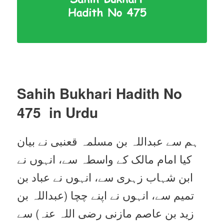
Sahih Bukhari Hadith No
475
in Urdu
ہم سے عبداللہ بن مسلمہ قعنبی نے بیان
کیا امام مالک کے واسطہ سے، انہوں نے
ابن شہاب زہری سے، انہوں نے عباد بن
تمیم سے، انہوں نے اپنے چچا (عبداللہ بن
زید بن عاصم مازنی رضی اللہ عنہ) سے