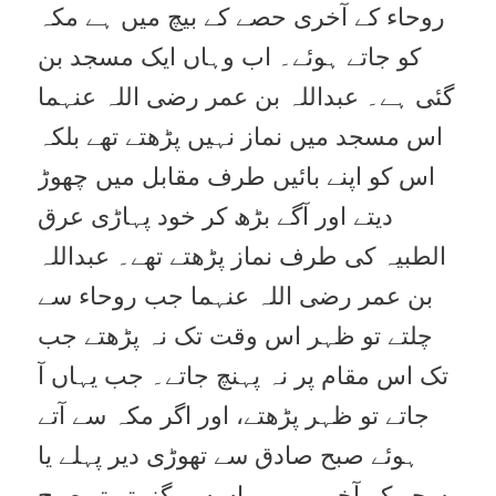
روحاء کے آخری حصے کے بیچ میں ہے مکہ
کو جاتے ہوئے۔ اب وہاں ایک مسجد بن
گئی ہے۔ عبداللہ بن عمر رضی اللہ عنہما
اس مسجد میں نماز نہیں پڑھتے تھے بلکہ
اس کو اپنے بائیں طرف مقابل میں چھوڑ
دیتے اور آگے بڑھ کر خود پہاڑی عرق
الطبیہ کی طرف نماز پڑھتے تھے۔ عبداللہ
بن عمر رضی اللہ عنہما جب روحاء سے
چلتے تو ظہر اس وقت تک نہ پڑھتے جب
تک اس مقام پر نہ پہنچ جاتے۔ جب یہاں آ
جاتے تو ظہر پڑھتے، اور اگر مکہ سے آتے
ہوئے صبح صادق سے تھوڑی دیر پہلے یا
سحر کے آخر میں وہاں سے گزرتے تو صبح