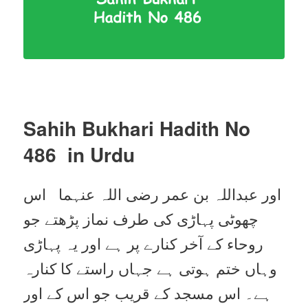
Sahih Bukhari Hadith No
486
in Urdu
اور عبداللہ بن عمر رضی اللہ عنہما اس
چھوٹی پہاڑی کی طرف نماز پڑھتے جو
روحاء کے آخر کنارے پر ہے اور یہ پہاڑی
وہاں ختم ہوتی ہے جہاں راستے کا کنارہ
ہے۔ اس مسجد کے قریب جو اس کے اور