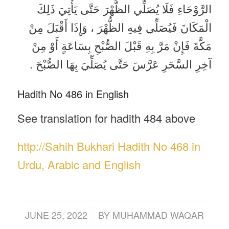
الرَّوْحَاءِ فَلَا يُصَلِّي الظُّهْرَ حَتَّى يَأْتِيَ ذَلِكَ
الْمَكَانَ فَيُصَلِّي فِيهِ الظُّهْرَ ، وَإِذَا أَقْبَلَ مِنْ
مَكَّةَ فَإِنْ مَرَّ بِهِ قَبْلَ الصُّبْحِ بِسَاعَةٍ أَوْ مِنْ
آخِرِ السَّحَرِ عَرَّسَ حَتَّى يُصَلِّيَ بِهَا الصُّبْحَ .
Hadith No 486 in English
See translation for hadith 484 above
http://Sahih Bukhari Hadith No 468 in
Urdu, Arabic and English
/
JUNE 25, 2022
BY
MUHAMMAD WAQAR