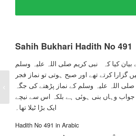
Sahih Bukhari Hadith No 491
 بیان کیا کہ نبی کریم صلی اللہ علیہ وسلم
ں گزارا کرتے تھے اور صبح ہوتی تو نماز فجر
Sahih Bukhari Hadith
 صلی اللہ علیہ وسلم کے نماز پڑھنے کی جگہ
No 490 in Urdu, Arabic
and English
 جواب وہاں بنی ہوئی ہے بلکہ اس سے نیچے
ایک بڑا ٹیلا تھا۔
Hadith No 491 in Arabic