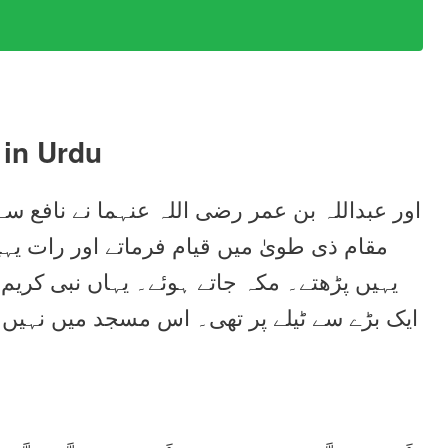
in Urdu
اور عبداللہ بن عمر رضی اللہ عنہما نے نافع سے
مقام ذی طویٰ میں قیام فرماتے اور رات یہی
یہیں پڑھتے۔ مکہ جاتے ہوئے۔ یہاں نبی کریم
ایک بڑے سے ٹیلے پر تھی۔ اس مسجد میں نہیں