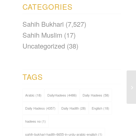
CATEGORIES
Sahih Bukhari
(7,527)
Sahih Muslim
(17)
Uncategorized
(38)
TAGS
Arabic
(18)
DailyHadees
(4486)
Daily Hadees
(58)
Daily Hadess
(4357)
Daily Hadith
(28)
English
(18)
hadees no
(1)
sahih-bukhari-hadith-6655-in-urdu-arabic-english
(1)