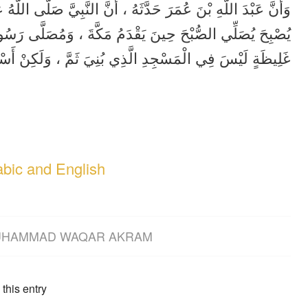
وَأَنَّ عَبْدَ اللَّهِ بْنَ عُمَرَ حَدَّثَهُ ، أَنَّ النَّبِيَّ صَلَّى اللّ
يُصْبِحَ يُصَلِّي الصُّبْحَ حِينَ يَقْدَمُ مَكَّةَ ، وَمُصَلَّى رَسُولِ
غَلِيظَةٍ لَيْسَ فِي الْمَسْجِدِ الَّذِي بُنِيَ ثَمَّ ، وَلَكِنْ أَ .
abic and English
HAMMAD WAQAR AKRAM
this entry