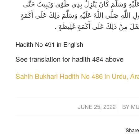
َهُ عَلَيْهِ وَسَلَّمَ كَانَ يَنْزِلُ بِذِي طُوًى وَيَبِيتُ حَتَّى
 اللَّهِ صَلَّى اللَّهُ عَلَيْهِ وَسَلَّمَ ذَلِكَ عَلَى أَكَمَةٍ
سْفَلَ مِنْ ذَلِكَ عَلَى أَكَمَةٍ غَلِيظَةٍ
Hadith No 491 in English
See translation for hadith 484 above
Sahih Bukhari Hadith No 486 in Urdu, Ar
/
JUNE 25, 2022
BY
MU
Share 