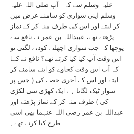
علیہ وسلم سے کہ آپ صلی اللہ علیہ
وسلم اپنی سواری کو سامنے عرض میں
کر لیتے اور اس کی طرف منہ کر کے نماز
پڑھتے تھے، عبیداللہ بن عمر نے نافع سے
پوچھا کہ جب سواری اچھلنے کودنے لگتی تو
اس وقت آپ کیا کیا کرتے تھے؟ نافع نے کہا
کہ آپ اس وقت کجاوے کو اپنے سامنے کر
لیتے اور اس کے آخری حصے کی ( جس پر
سوار ٹیک لگاتا ہے ایک کھڑی سی لکڑی
کی ) طرف منہ کر کے نماز پڑھتے اور
عبداللہ بن عمر رضی اللہ عنہما بھی اسی
طرح کیا کرتے تھے۔