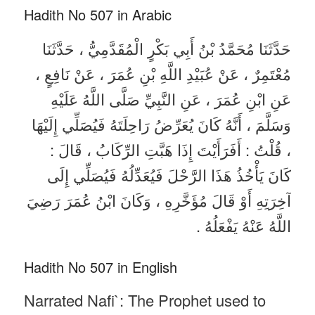
Hadith No 507 in Arabic
حَدَّثَنَا مُحَمَّدُ بْنُ أَبِي بَكْرٍ الْمُقَدَّمِيُّ ، حَدَّثَنَا
مُعْتَمِرٌ ، عَنْ عُبَيْدِ اللَّهِ بْنِ عُمَرَ ، عَنْ نَافِعٍ ،
عَنِ ابْنِ عُمَرَ ، عَنِ النَّبِيِّ صَلَّى اللَّهُ عَلَيْهِ
وَسَلَّمَ ، أَنَّهُ كَانَ يُعَرِّضُ رَاحِلَتَهُ فَيُصَلِّي إِلَيْهَا
، قُلْتُ : أَفَرَأَيْتَ إِذَا هَبَّتِ الرِّكَابُ ، قَالَ :
كَانَ يَأْخُذُ هَذَا الرَّحْلَ فَيُعَدِّلُهُ فَيُصَلِّي إِلَى
آخِرَتِهِ أَوْ قَالَ مُؤَخَّرِهِ ، وَكَانَ ابْنُ عُمَرَ رَضِيَ
اللَّهُ عَنْهُ يَفْعَلُهُ .
Hadith No 507 in English
Narrated Nafi`: The Prophet used to