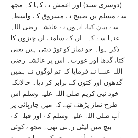
(دوسری سند) اور اعمش نے کہا کہ مجھ
سے مسلم بن صبیح نے مسروق کے واسطہ
سے بیان کیا، انہوں نے عائشہ رضی اللہ
عنہا سے کہ ان کے سامنے ان چیزوں کا
ذکر ہوا۔ جو نماز کو توڑ دیتی ہیں یعنی
کتا، گدھا اور عورت۔ اس پر عائشہ رضی
اللہ عنہا نے فرمایا کہ تم لوگوں نے ہمیں
گدھوں اور کتوں کے برابر کر دیا۔ حالانکہ
خود نبی کریم صلی اللہ علیہ وسلم اس
طرح نماز پڑھتے تھے کہ میں چارپائی پر
آپ صلی اللہ علیہ وسلم کے اور قبلہ کے
بیچ میں لیٹی رہتی تھی۔ مجھے کوئی
ضرورت پیش آئی اور چونکہ یہ بات پسند