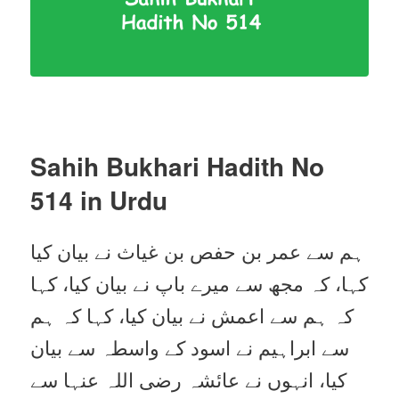
Sahih Bukhari Hadith No
514
in Urdu
ہم سے عمر بن حفص بن غیاث نے بیان کیا
کہا، کہ مجھ سے میرے باپ نے بیان کیا، کہا
کہ ہم سے اعمش نے بیان کیا، کہا کہ ہم
سے ابراہیم نے اسود کے واسطہ سے بیان
کیا، انہوں نے عائشہ رضی اللہ عنہا سے