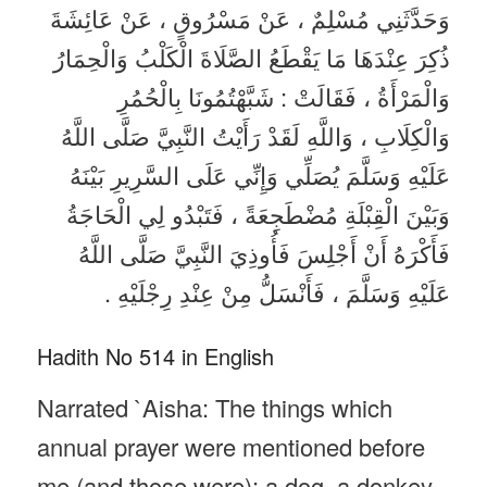
وَحَدَّثَنِي مُسْلِمٌ ، عَنْ مَسْرُوقٍ ، عَنْ عَائِشَةَ
ذُكِرَ عِنْدَهَا مَا يَقْطَعُ الصَّلَاةَ الْكَلْبُ وَالْحِمَارُ
وَالْمَرْأَةُ ، فَقَالَتْ : شَبَّهْتُمُونَا بِالْحُمُرِ
وَالْكِلَابِ ، وَاللَّهِ لَقَدْ رَأَيْتُ النَّبِيَّ صَلَّى اللَّهُ
عَلَيْهِ وَسَلَّمَ يُصَلِّي وَإِنِّي عَلَى السَّرِيرِ بَيْنَهُ
وَبَيْنَ الْقِبْلَةِ مُضْطَجِعَةً ، فَتَبْدُو لِي الْحَاجَةُ
فَأَكْرَهُ أَنْ أَجْلِسَ فَأُوذِيَ النَّبِيَّ صَلَّى اللَّهُ
عَلَيْهِ وَسَلَّمَ ، فَأَنْسَلُّ مِنْ عِنْدِ رِجْلَيْهِ .
Hadith No 514 in English
Narrated `Aisha: The things which
annual prayer were mentioned before
me (and those were): a dog, a donkey