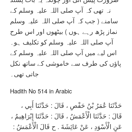
نہ تھی کہ آپ صلی اللہ علیہ وسلم کے
سامنے ( جب کہ آپ صلی اللہ علیہ وسلم
نماز پڑھ رہے ہوں ) بیٹھوں اور اس طرح
آپ صلی اللہ علیہ وسلم کو تکلیف ہو۔
اس لیے میں آپ صلی اللہ علیہ وسلم کے
پاؤں کی طرف سے خاموشی کے ساتھ نکل
جاتی تھی۔
Hadith No 514 in Arabic
حَدَّثَنَا عُمَرُ بْنُ حَفْصِ ، قَالَ : حَدَّثَنَا أَبِي ،
قَالَ : حَدَّثَنَا الْأَعْمَشُ ، قَالَ : حَدَّثَنَا إِبْرَاهِيمُ ،
عَنِ الْأَسْوَدِ ، عَنْ عَائِشَةَ . ح قَالَ الْأَعْمَشُ :