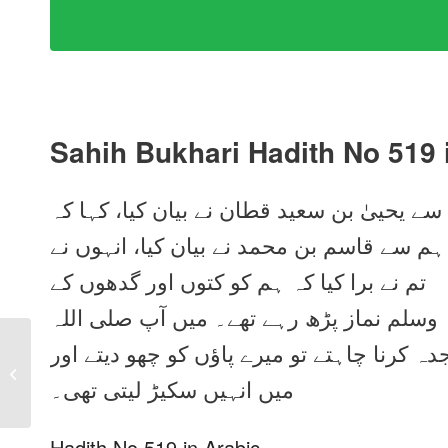
Sahih Bukhari Hadith No 519
سے یحییٰ بن سعید قطان نے بیان کیا، کہا کہ
 ہم سے قاسم بن محمد نے بیان کیا، انہوں نے
تم نے برا کیا کہ ہم کو کتوں اور گدھوں کے
 وسلم نماز پڑھ رہے تھے۔ میں آپ صلی اللہ
کرنا چاہتے تو میرے پاؤں کو چھو دیتے اور
Sahih Bukhari Hadith
No 518 in Urdu, Arabic
میں انہیں سکیڑ لیتی تھی۔
and English
Hadith No 519 in Arabic