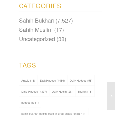
CATEGORIES
Sahih Bukhari
(7,527)
Sahih Muslim
(17)
Uncategorized
(38)
TAGS
Arabic
(18)
DailyHadees
(4486)
Daily Hadees
(58)
Daily Hadess
(4357)
Daily Hadith
(28)
English
(18)
hadees no
(1)
sahih-bukhari-hadith-6655-in-urdu-arabic-english
(1)