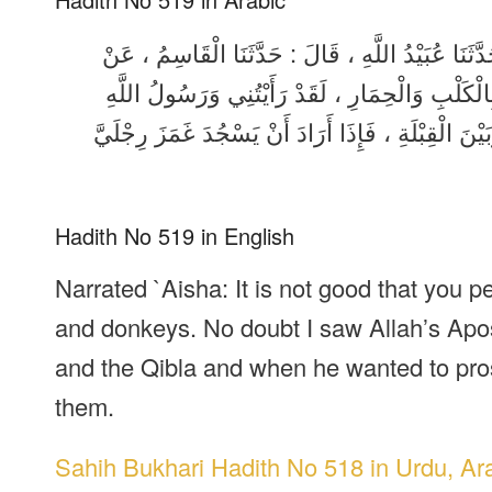
َثَنَا عُبَيْدُ اللَّهِ ، قَالَ : حَدَّثَنَا الْقَاسِمُ ، عَنْ
لْكَلْبِ وَالْحِمَارِ ، لَقَدْ رَأَيْتُنِي وَرَسُولُ اللَّهِ
يْنَ الْقِبْلَةِ ، فَإِذَا أَرَادَ أَنْ يَسْجُدَ غَمَزَ رِجْلَيَّ
Hadith No 519 in English
Narrated `Aisha: It is not good that you
and donkeys. No doubt I saw Allah’s Apos
and the Qibla and when he wanted to pro
them.
Sahih Bukhari Hadith No 518 in Urdu, Ar