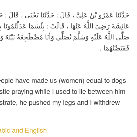
حَدَّثَنَا عَمْرُو بْنُ عَلِيٍّ ، قَالَ : حَدَّثَنَا يَحْيَى ، قَالَ : حَدّ
عَائِشَةَ رَضِيَ اللَّهُ عَنْهَا ، قَالَتْ : بِئْسَمَا عَدَلْتُمُونَا بِا
صَلَّى اللَّهُ عَلَيْهِ وَسَلَّمَ يُصَلِّي وَأَنَا مُضْطَجِعَةٌ بَيْنَهُ وَبَ
فَقَبَضْتُهُمَا .
 people have made us (women) equal to dogs
tle praying while I used to lie between him
strate, he pushed my legs and I withdrew
abic and English