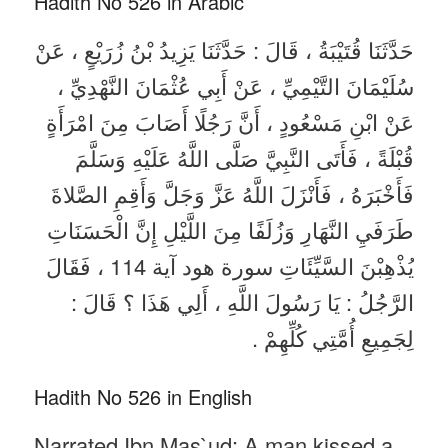
Hadith No 526 in Arabic
حَدَّثَنَا قُتَيْبَةُ ، قَالَ : حَدَّثَنَا يَزِيدُ بْنُ زُرَيْعٍ ، عَنْ
سُلَيْمَانَ التَّيْمِيِّ ، عَنْ أَبِي عُثْمَانَ النَّهْدِيِّ ،
عَنْ ابْنِ مَسْعُودٍ ، أَنَّ رَجُلًا أَصَابَ مِنَ امْرَأَةٍ
قُبْلَةً ، فَأَتَى النَّبِيَّ صَلَّى اللَّهُ عَلَيْهِ وَسَلَّمَ
فَأَخْبَرَهُ ، فَأَنْزَلَ اللَّهُ عَزَّ وَجَلَّ وَأَقِمِ الصَّلاةَ
طَرَفَيِ النَّهَارِ وَزُلَفًا مِنَ اللَّيْلِ إِنَّ الْحَسَنَاتِ
يُذْهِبْنَ السَّيِّئَاتِ سورة هود آية 114 ، فَقَالَ
الرَّجُلُ : يَا رَسُولَ اللَّهِ ، أَلِي هَذَا ؟ قَالَ :
لِجَمِيعِ أُمَّتِي كُلِّهِمْ .
Hadith No 526 in English
Narrated Ibn Mas`ud: A man kissed a