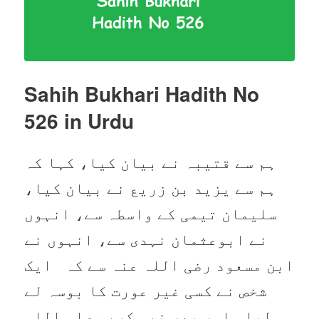
Sahih Bukhari Hadith No
526
in Urdu
ہم سے قتیبہ نے بیان کیا، کہا کہ
ہم سے یزید بن زریع نے بیان کیا،
سلیمان تیمی کے واسطہ سے، انہوں
نے ابوعثمان نہدی سے، انہوں نے
ابن مسعود رضی اللہ عنہ سے کہ ایک
شخص نے کسی غیر عورت کا بوسہ لے
لیا۔ اور پھر نبی کریم صلی اللہ