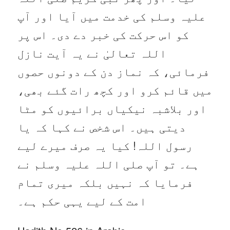
علیہ وسلم کی خدمت میں آیا اور آپ
کو اس حرکت کی خبر دے دی۔ اس پر
اللہ تعالیٰ نے یہ آیت نازل
فرمائی، کہ نماز دن کے دونوں حصوں
میں قائم کرو اور کچھ رات گئے بھی،
اور بلاشبہ نیکیاں برائیوں کو مٹا
دیتی ہیں۔ اس شخص نے کہا کہ یا
رسول اللہ! کیا یہ صرف میرے لیے
ہے۔ تو آپ صلی اللہ علیہ وسلم نے
فرمایا کہ نہیں بلکہ میری تمام
امت کے لیے یہی حکم ہے۔