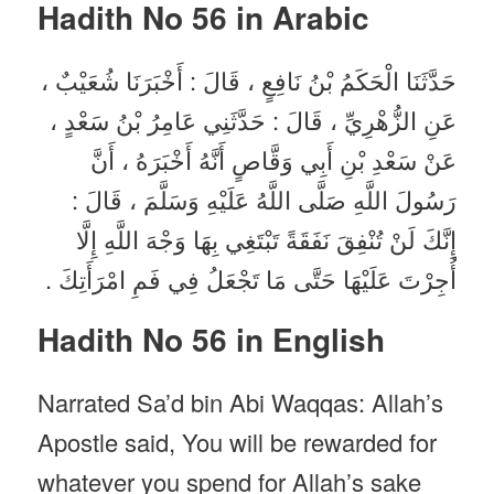
Hadith No 56
in Arabic
حَدَّثَنَا الْحَكَمُ بْنُ نَافِعٍ ، قَالَ : أَخْبَرَنَا شُعَيْبٌ ،
عَنِ الزُّهْرِيِّ ، قَالَ : حَدَّثَنِي عَامِرُ بْنُ سَعْدٍ ،
عَنْ سَعْدِ بْنِ أَبِي وَقَّاصٍ أَنَّهُ أَخْبَرَهُ ، أَنَّ
رَسُولَ اللَّهِ صَلَّى اللَّهُ عَلَيْهِ وَسَلَّمَ ، قَالَ :
إِنَّكَ لَنْ تُنْفِقَ نَفَقَةً تَبْتَغِي بِهَا وَجْهَ اللَّهِ إِلَّا
أُجِرْتَ عَلَيْهَا حَتَّى مَا تَجْعَلُ فِي فَمِ امْرَأَتِكَ .
Hadith No 56 in English
Narrated Sa’d bin Abi Waqqas: Allah’s
Apostle said, You will be rewarded for
whatever you spend for Allah’s sake