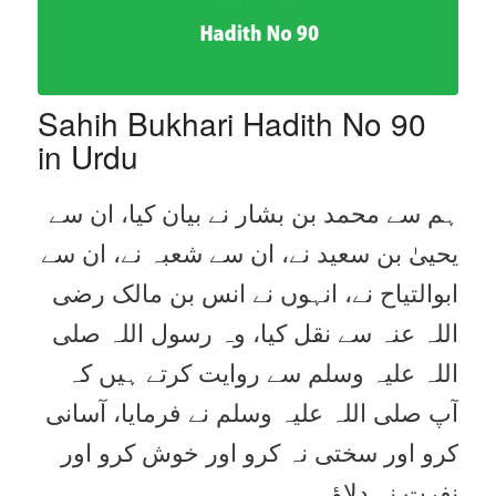
Sahih Bukhari Hadith No 90
in Urdu
ہم سے محمد بن بشار نے بیان کیا، ان سے
یحییٰ بن سعید نے، ان سے شعبہ نے، ان سے
ابوالتیاح نے، انہوں نے انس بن مالک رضی
اللہ عنہ سے نقل کیا، وہ رسول اللہ صلی
اللہ علیہ وسلم سے روایت کرتے ہیں کہ
آپ صلی اللہ علیہ وسلم نے فرمایا، آسانی
کرو اور سختی نہ کرو اور خوش کرو اور
نفرت نہ دلاؤ۔