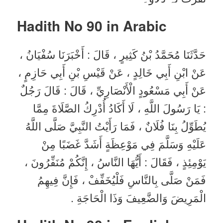
Hadith No 90
in Arabic
حَدَّثَنَا مُحَمَّدُ بْنُ كَثِيرٍ ، قَالَ : أَخْبَرَنَا سُفْيَانُ ،
عَنْ ابْنِ أَبِي خَالِدٍ ، عَنْ قَيْسِ بْنِ أَبِي حَازِمٍ ،
عَنْ أَبِي مَسْعُودٍ الْأَنْصَارِيِّ ، قَالَ : قَالَ رَجُلٌ
: يَا رَسُولَ اللَّهِ ، لَا أَكَادُ أُدْرِكُ الصَّلَاةَ مِمَّا
يُطَوِّلُ بِنَا فُلَانٌ ، فَمَا رَأَيْتُ النَّبِيَّ صَلَّى اللَّهُ
عَلَيْهِ وَسَلَّمَ فِي مَوْعِظَةٍ أَشَدَّ غَضَبًا مِنْ
يَوْمِئِذٍ ، فَقَالَ : أَيُّهَا النَّاسُ ، إِنَّكُمْ مُنَفِّرُونَ ،
فَمَنْ صَلَّى بِالنَّاسِ فَلْيُخَفِّفْ ، فَإِنَّ فِيهِمُ
الْمَرِيضَ وَالضَّعِيفَ وَذَا الْحَاجَةِ .