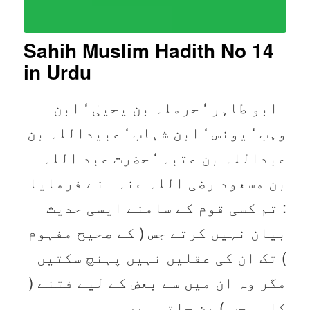
Sahih Muslim Hadith No 14
in Urdu
ابو طاہر ‘ حرملہ بن یحییٰ ‘ ابن
وہب ‘ یونس ‘ ابن شہاب ‘ عبیداللہ بن
عبداللہ بن عتبہ ‘ حضرت عبد اللہ
بن مسعود ‌رضی ‌اللہ ‌عنہ ‌ ‌ نے فرمایا
: تم کسی قوم کے سامنے ایسی حدیث
بیان نہیں کرتے جس ( کے صحیح مفہوم
) تک ان کی عقلیں نہیں پہنچ سکتیں
مگر وہ ان میں سے بعض کے لیے فتنے (
کا موجب ) بن جاتی ہیں ۔