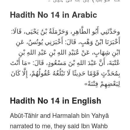
Hadith No 14 in
Arabic
وحَدَّثَنِي أَبُو الطَّاهِرِ، وَحَرْمَلَةُ بْنُ يَحْيَى، قَالَا:
أَخْبَرَنَا ابْنُ وَهْبٍ، قَالَ: أَخْبَرَنِي يُونُسُ، عَنِ
ابْنِ شِهَابٍ، عَنْ عُبَيْدِ اللهِ بْنِ عَبْدِ اللهِ بْنِ
عُتْبَةَ، أَنَّ عَبْدَ اللهِ بْنَ مَسْعُودٍ، قَالَ: «مَا أَنْتَ
بِمُحَدِّثٍ قَوْمًا حَدِيثًا لَا تَبْلُغُهُ عُقُولُهُمْ، إِلَّا كَانَ
لِبَعْضِهِمْ فِتْنَةً»
Hadith No 14 in English
Abūt-Tāhir and Harmalah bin Yahyā
narrated to me, they said Ibn Wahb