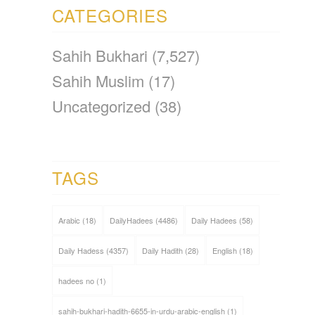
CATEGORIES
Sahih Bukhari
(7,527)
Sahih Muslim
(17)
Uncategorized
(38)
TAGS
Arabic
(18)
DailyHadees
(4486)
Daily Hadees
(58)
Daily Hadess
(4357)
Daily Hadith
(28)
English
(18)
hadees no
(1)
sahih-bukhari-hadith-6655-in-urdu-arabic-english
(1)