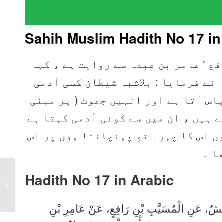
Sahih Muslim Hadith No 17
in
فع ‘ عامر بن عبدہ سے روایت ہے ، کہا
:  نے فرمایا : بلاشبہ شیطان کسی آدمی
اس آتا ہے اور انہیں جھوٹ ( پر مبنی
) ہیں ، ان میں سے کوئی آدمی کہتا ہے
: ں اس کا چہرہ تو پہنچانتا ہوں پر اس
ا ۔
Hadith No 17 in
Arabic
Sahih Muslim Hadith 16
in Urdu, Arabic, English
أَعْمَشُ، عَنِ الْمُسَيَّبِ بْنِ رَافِعٍ، عَنْ عَامِرِ بْنِ