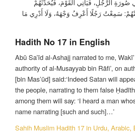
ي صُورَةِ الرَّجُلِ، فَيَأْتِي الْقَوْمَ، فَيُحَدِّثُهُمْ
نْهُمْ: سَمِعْتُ رَجُلًا أَعْرِفُ وَجْهَهُ، وَلَا أَدْرِي مَا
Hadith No 17 in English
Abū Sa’īd al-Ashajj narrated to me, Wakī’
authority of al-Musayyab bin Rāfi’, on aut
[bin Mas’ūd] said:‘Indeed Satan will appe
the people, narrating to them false Ḥadīt
among them will say: ‘I heard a man whos
name narrating [such and such]…’
Sahih Muslim Hadith 17 in Urdu, Arabic, 