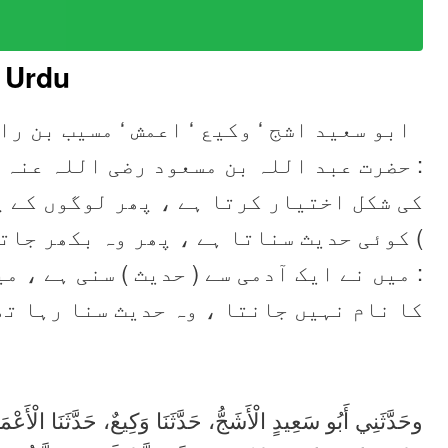
 Urdu
ابو سعید اشج ‘ وکیع ‘ اعمش ‘ مسیب بن را
حضرت عبد اللہ بن مسعود ‌رضی ‌اللہ ‌عنہ ‌ ‌
کی شکل اختیار کرتا ہے ، پھر لوگوں کے پ
کوئی حدیث سناتا ہے ، پھر وہ بکھر جاتے 
میں نے ایک آدمی سے ( حدیث ) سنی ہے ، می
کا نام نہیں جانتا ، وہ حدیث سنا رہا تھ
وحَدَّثَنِي أَبُو سَعِيدٍ الْأَشَجُّ، حَدَّثَنَا وَكِيعٌ، حَدَّثَنَا الْ