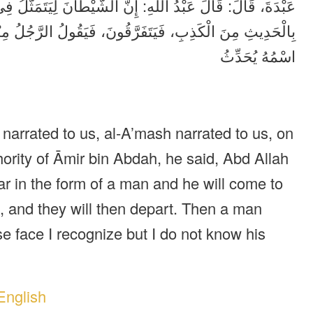
عَبْدَةَ، قَالَ: قَالَ عَبْدُ اللهِ: إِنَّ الشَّيْطَانَ لِيَتَمَثَّلُ فِ
بِالْحَدِيثِ مِنَ الْكَذِبِ، فَيَتَفَرَّقُونَ، فَيَقُولُ الرَّجُلُ مِ
اسْمُهُ يُحَدِّثُ
 narrated to us, al-A’mash narrated to us, on
hority of Āmir bin Abdah, he said, Abd Allah
ar in the form of a man and he will come to
h, and they will then depart. Then a man
e face I recognize but I do not know his
English