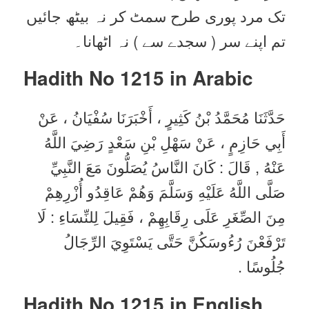
تک مرد پوری طرح سمٹ کر نہ بیٹھ جائیں
تم اپنے سر ( سجدے سے ) نہ اٹھانا۔
Hadith No 1215 in
Arabic
حَدَّثَنَا مُحَمَّدُ بْنُ كَثِيرٍ ، أَخْبَرَنَا سُفْيَانُ ، عَنْ
أَبِي حَازِمٍ ، عَنْ سَهْلِ بْنِ سَعْدٍ رَضِيَ اللَّهُ
عَنْهُ , قَالَ : كَانَ النَّاسُ يُصَلُّونَ مَعَ النَّبِيِّ
صَلَّى اللَّهُ عَلَيْهِ وَسَلَّمَ وَهُمْ عَاقِدُو أُزْرِهِمْ
مِنَ الصِّغَرِ عَلَى رِقَابِهِمْ ، فَقِيلَ لِلنِّسَاءِ : لَا
تَرْفَعْنَ رُءُوسَكُنَّ حَتَّى يَسْتَوِيَ الرِّجَالُ
جُلُوسًا .
Hadith No 1215 in English