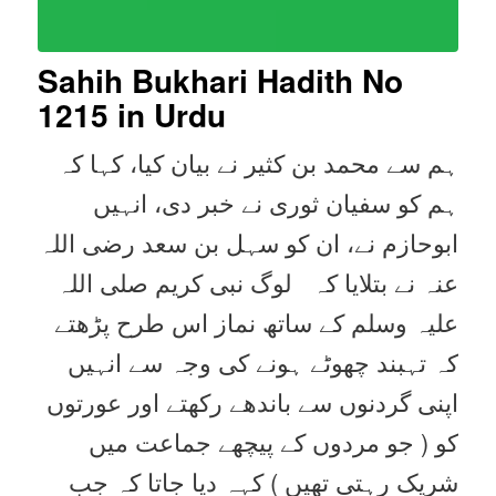
Sahih Bukhari Hadith No
1215
in Urdu
ہم سے محمد بن کثیر نے بیان کیا، کہا کہ
ہم کو سفیان ثوری نے خبر دی، انہیں
ابوحازم نے، ان کو سہل بن سعد رضی اللہ
عنہ نے بتلایا کہ لوگ نبی کریم صلی اللہ
علیہ وسلم کے ساتھ نماز اس طرح پڑھتے
کہ تہبند چھوٹے ہونے کی وجہ سے انہیں
اپنی گردنوں سے باندھے رکھتے اور عورتوں
کو ( جو مردوں کے پیچھے جماعت میں
شریک رہتی تھیں ) کہہ دیا جاتا کہ جب