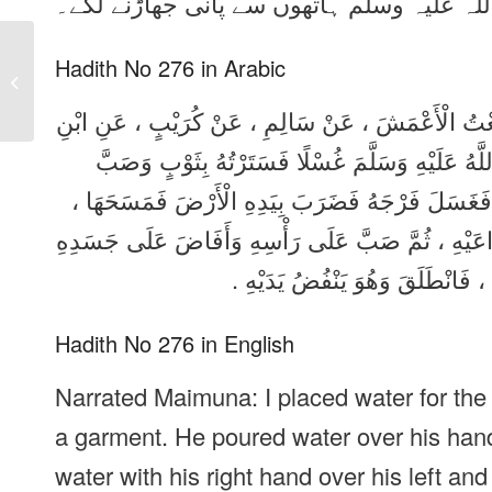
للہ علیہ وسلم ہاتھوں سے پانی جھاڑنے لگے۔
Sahih Bukhari Hadith
Hadith No 276 in Arabic
No 275 in Urdu, Arabic
and English
َمِعْتُ الْأَعْمَشَ ، عَنْ سَالِمِ ، عَنْ كُرَيْبٍ ، عَنِ ابْنِ
َهُ عَلَيْهِ وَسَلَّمَ غُسْلًا فَسَتَرْتُهُ بِثَوْبٍ وَصَبَّ
ِهِ فَغَسَلَ فَرْجَهُ فَضَرَبَ بِيَدِهِ الْأَرْضَ فَمَسَحَهَا
اعَيْهِ ، ثُمَّ صَبَّ عَلَى رَأْسِهِ وَأَفَاضَ عَلَى جَسَدِهِ
، ُ ، فَانْطَلَقَ وَهُوَ يَنْفُضُ يَدَيْهِ
Hadith No 276 in English
Narrated Maimuna: I placed water for the
a garment. He poured water over his han
water with his right hand over his left an