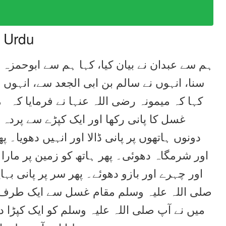
n Urdu
ہم سے عبدان نے بیان کیا، کہا ہم سے ابوحمزہ
سنا، انہوں نے سالم بن ابی الجعد سے، انہوں
کہا کہ میمونہ رضی اللہ عنہا نے فرمایا کہ م
غسل کا پانی رکھا اور ایک کپڑے سے پردہ ک
دونوں ہاتھوں پر پانی ڈالا اور انہیں دھویا۔ پھ
اور شرمگاہ دھوئی۔ پھر ہاتھ کو زمین پر مارا ا
اور چہرے اور بازو دھوئے۔ پھر سر پر پانی بہ
صلی اللہ علیہ وسلم مقام غسل سے ایک طرف ہو
میں نے آپ صلی اللہ علیہ وسلم کو ایک کپڑا د