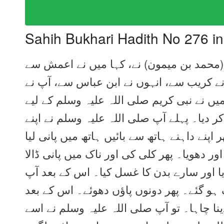
Sahih Bukhari Hadith No 276 i
 (محمد بن میمون) نے، کہا میں نے اعمش سے
 نے کریب سے، انہوں نے ابن عباس سے، آپ نے
یں نے نبی کریم صلی اللہ علیہ وسلم کے لیے
ر دیا۔ پہلے آپ صلی اللہ علیہ وسلم نے اپنے
ر اپنے داہنے ہاتھ سے بائیں ہاتھ میں پانی لیا
ور دھویا۔ پھر کلی کی اور ناک میں پانی ڈالا
ایا اور سارے بدن کا غسل کیا۔ اس کے بعد آپ
 گئے۔ پھر دونوں پاؤں دھوئے۔ اس کے بعد
ینا چاہا۔ تو آپ صلی اللہ علیہ وسلم نے اسے