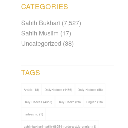
CATEGORIES
Sahih Bukhari
(7,527)
Sahih Muslim
(17)
Uncategorized
(38)
TAGS
Arabic
(18)
DailyHadees
(4486)
Daily Hadees
(58)
Daily Hadess
(4357)
Daily Hadith
(28)
English
(18)
hadees no
(1)
sahih-bukhari-hadith-6655-in-urdu-arabic-english
(1)