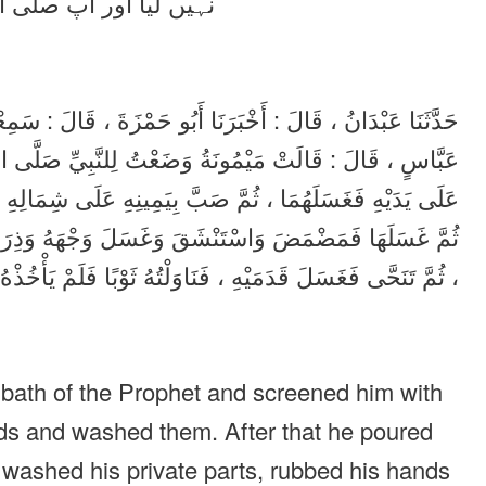
نہیں لیا اور آپ صلی ا
حَدَّثَنَا عَبْدَانُ ، قَالَ : أَخْبَرَنَا أَبُو حَمْزَةَ ، قَالَ : س
عَبَّاسٍ ، قَالَ : قَالَتْ مَيْمُونَةُ وَضَعْتُ لِلنَّبِيِّ صَلَّى اللّ
عَلَى يَدَيْهِ فَغَسَلَهُمَا ، ثُمَّ صَبَّ بِيَمِينِهِ عَلَى شِمَال ،
ثُمَّ غَسَلَهَا فَمَضْمَضَ وَاسْتَنْشَقَ وَغَسَلَ وَجْهَهُ وَذِرَ
ثُمَّ تَنَحَّى فَغَسَلَ قَدَمَيْهِ ، فَنَاوَلْتُهُ ثَوْبًا فَلَمْ يَأْخُذْه .
 bath of the Prophet and screened him with
ds and washed them. After that he poured
d washed his private parts, rubbed his hands