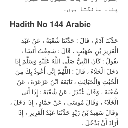
پناہ مانگتا ہوں۔
Hadith No 1
44 Arabic
حَدَّثَنَا آدَمُ ، قَالَ : حَدَّثَنَا شُعْبَةُ ، عَنْ عَبْدِ
الْعَزِيزِ بْنِ صُهَيْبٍ ، قَالَ : سَمِعْتُ أَنَسًا ،
يَقُولُ : كَانَ النَّبِيُّ صَلَّى اللَّهُ عَلَيْهِ وَسَلَّمَ إِذَا
دَخَلَ الْخَلَاءَ ، قَالَ : اللَّهُمَّ إِنِّي أَعُوذُ بِكَ مِنَ
الْخُبُثِ وَالْخَبَائِثِ ، تَابَعَهُ ابْنُ عَرْعَرَةَ ، عَنْ
شُعْبَةَ ، وَقَالَ غُنْدَرٌ ، عَنْ شُعْبَةَ : إِذَا أَتَى
الْخَلَاءَ ، وَقَالَ مُوسَى ، عَنْ حَمَّادٍ ، إِذَا دَخَلَ ،
وَقَالَ سَعِيدُ بْنُ زَيْدٍ حَدَّثَنَا عَبْدُ الْعَزِيزِ ، إِذَا
أَرَادَ أَنْ يَدْخُلَ .