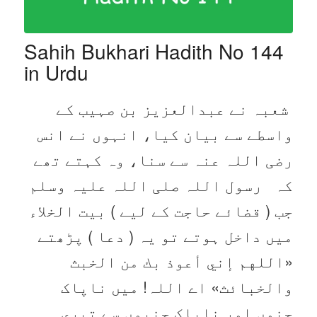
Sahih Bukhari Hadith No 144
in Urdu
شعبہ نے عبدالعزیز بن صہیب کے
واسطے سے بیان کیا، انہوں نے انس
رضی اللہ عنہ سے سنا، وہ کہتے تھے
کہ رسول اللہ صلی اللہ علیہ وسلم
جب ( قضائے حاجت کے لیے ) بیت الخلاء
میں داخل ہوتے تو یہ ( دعا ) پڑھتے
«اللهم إني أعوذ بك من الخبث
والخبائث» اے اللہ! میں ناپاک
جنوں اور ناپاک جنیوں سے تیری