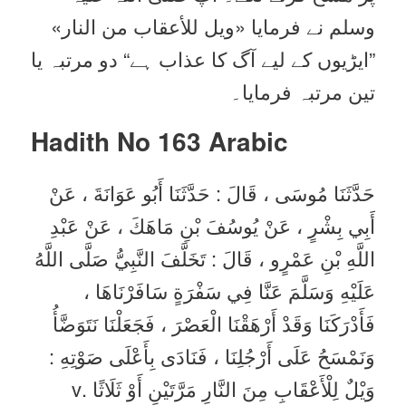
وسلم نے فرمایا «ويل للأعقاب من النار»
”ایڑیوں کے لیے آگ کا عذاب ہے“ دو مرتبہ یا
تین مرتبہ فرمایا۔
Hadith No 163
Arabic
حَدَّثَنَا مُوسَى ، قَالَ : حَدَّثَنَا أَبُو عَوَانَةَ ، عَنْ
أَبِي بِشْرٍ ، عَنْ يُوسُفَ بْنِ مَاهَكَ ، عَنْ عَبْدِ
اللَّهِ بْنِ عَمْرٍو ، قَالَ : تَخَلَّفَ النَّبِيُّ صَلَّى اللَّهُ
عَلَيْهِ وَسَلَّمَ عَنَّا فِي سَفْرَةٍ سَافَرْنَاهَا ،
فَأَدْرَكَنَا وَقَدْ أَرْهَقْنَا الْعَصْرَ ، فَجَعَلْنَا نَتَوَضَّأُ
وَنَمْسَحُ عَلَى أَرْجُلِنَا ، فَنَادَى بِأَعْلَى صَوْتِهِ :
وَيْلٌ لِلْأَعْقَابِ مِنَ النَّارِ مَرَّتَيْنِ أَوْ ثَلَاثًا .v