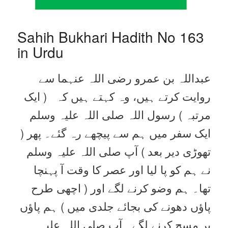
Sahih Bukhari Hadith No 163
in Urdu
عبداللہ بن عمرو رضی اللہ عنہما سے
روایت کرتے ہیں، وہ کہتے ہیں کہ ( ایک
مرتبہ ) رسول اللہ صلی اللہ علیہ وسلم
ایک سفر میں ہم سے پیچھے رہ گئے۔ پھر (
تھوڑی دیر بعد ) آپ صلی اللہ علیہ وسلم
نے ہم کو پا لیا اور عصر کا وقت آ پہنچا
تھا۔ ہم وضو کرنے لگے اور ( اچھی طرح
پاؤں دھونے کی بجائے جلدی میں ) ہم پاؤں
پر مسح کرنے لگے۔ آپ صلی اللہ علیہ