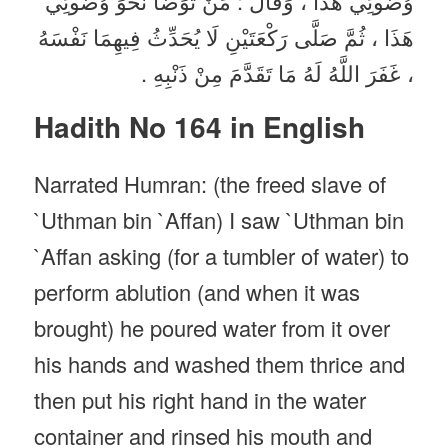
وُضُوئِي هَذَا ، وَقَالَ : مَنْ تَوَضَّأَ نَحْوَ وُضُوئِي
هَذَا ، ثُمَّ صَلَّى رَكْعَتَيْنِ لَا يُحَدِّثُ فِيهِمَا نَفْسَهُ
، غَفَرَ اللَّهُ لَهُ مَا تَقَدَّمَ مِنْ ذَنْبِهِ .
Hadith No 164 in English
Narrated Humran: (the freed slave of
`Uthman bin `Affan) I saw `Uthman bin
`Affan asking (for a tumbler of water) to
perform ablution (and when it was
brought) he poured water from it over
his hands and washed them thrice and
then put his right hand in the water
container and rinsed his mouth and