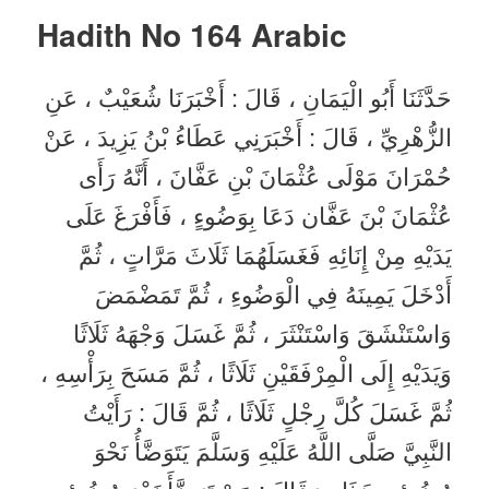
Hadith No 164
Arabic
حَدَّثَنَا أَبُو الْيَمَانِ ، قَالَ : أَخْبَرَنَا شُعَيْبٌ ، عَنِ
الزُّهْرِيِّ ، قَالَ : أَخْبَرَنِي عَطَاءُ بْنُ يَزِيدَ ، عَنْ
حُمْرَانَ مَوْلَى عُثْمَانَ بْنِ عَفَّانَ ، أَنَّهُ رَأَى
عُثْمَانَ بْنَ عَفَّان دَعَا بِوَضُوءٍ ، فَأَفْرَغَ عَلَى
يَدَيْهِ مِنْ إِنَائِهِ فَغَسَلَهُمَا ثَلَاثَ مَرَّاتٍ ، ثُمَّ
أَدْخَلَ يَمِينَهُ فِي الْوَضُوءِ ، ثُمَّ تَمَضْمَضَ
وَاسْتَنْشَقَ وَاسْتَنْثَرَ ، ثُمَّ غَسَلَ وَجْهَهُ ثَلَاثًا
وَيَدَيْهِ إِلَى الْمِرْفَقَيْنِ ثَلَاثًا ، ثُمَّ مَسَحَ بِرَأْسِهِ ،
ثُمَّ غَسَلَ كُلَّ رِجْلٍ ثَلَاثًا ، ثُمَّ قَالَ : رَأَيْتُ
النَّبِيَّ صَلَّى اللَّهُ عَلَيْهِ وَسَلَّمَ يَتَوَضَّأُ نَحْوَ