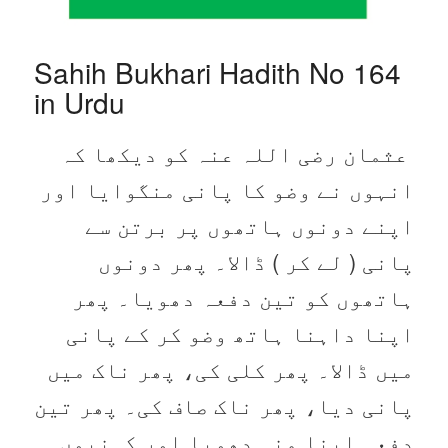
Sahih Bukhari Hadith No 164
in Urdu
عثمان رضی اللہ عنہ کو دیکھا کہ
انہوں نے وضو کا پانی منگوایا اور
اپنے دونوں ہاتھوں پر برتن سے
پانی ( لے کر ) ڈالا۔ پھر دونوں
ہاتھوں کو تین دفعہ دھویا۔ پھر
اپنا داہنا ہاتھ وضو کر کے پانی
میں ڈالا۔ پھر کلی کی، پھر ناک میں
پانی دیا، پھر ناک صاف کی۔ پھر تین
دفعہ اپنا منہ دھویا اور کہنیوں