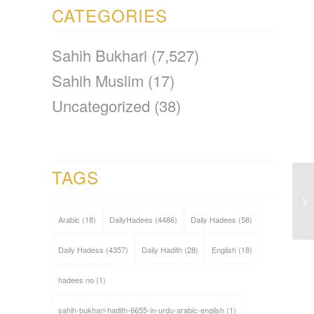
CATEGORIES
Sahih Bukhari
(7,527)
Sahih Muslim
(17)
Uncategorized
(38)
TAGS
Arabic
(18)
DailyHadees
(4486)
Daily Hadees
(58)
Daily Hadess
(4357)
Daily Hadith
(28)
English
(18)
hadees no
(1)
sahih-bukhari-hadith-6655-in-urdu-arabic-english
(1)