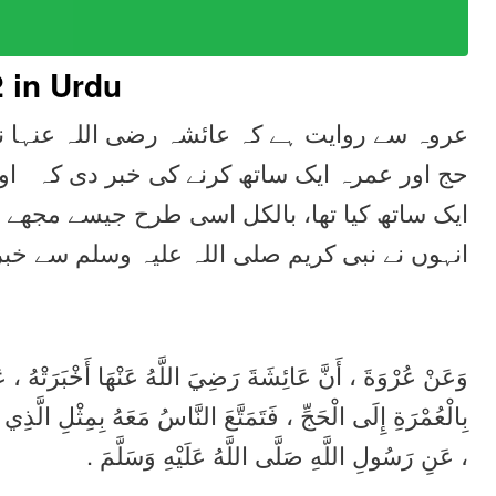
2
in Urdu
عروہ سے روایت ہے کہ عائشہ رضی اللہ عنہا نے
حج اور عمرہ ایک ساتھ کرنے کی خبر دی کہ اور
ایک ساتھ کیا تھا، بالکل اسی طرح جیسے مجھے 
انہوں نے نبی کریم صلی اللہ علیہ وسلم سے خب
وَعَنْ عُرْوَةَ ، أَنَّ عَائِشَةَ رَضِيَ اللَّهُ عَنْهَا أَخْبَرَتْهُ ، عَن
بِالْعُمْرَةِ إِلَى الْحَجِّ ، فَتَمَتَّعَ النَّاسُ مَعَهُ بِمِثْلِ الَّذ
، عَنِ رَسُولِ اللَّهِ صَلَّى اللَّهُ عَلَيْهِ وَسَلَّمَ .