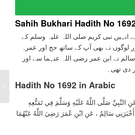
Sahih Bukhari Hadith No 169
 انہیں نبی کریم صلی اللہ علیہ وسلم کے
 لوگوں نے بھی آپ کے ساتھ حج اور عمرہ
سالم نے ابن عمر رضی اللہ عنہما سے اور
ر دی تھی۔
Sahih Bukhari Hadith
Hadith No 1692 in
Arabic
1691 in Urdu, Arabic,
English
ِ النَّبِيِّ صَلَّى اللَّهُ عَلَيْهِ وَسَلَّمَ فِي تَمَتُّعِهِ
ِي أَخْبَرَنِي سَالِمٌ ، عَنِ ابْنِ عُمَرَ رَضِيَ اللَّهُ عَنْهُمَا