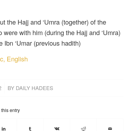
t the Hajj and ‘Umra (together) of the
 were with him (during the Hajj and ‘Umra)
he Ibn ‘Umar (previous hadith)
c, English
2
BY
DAILY HADEES
this entry