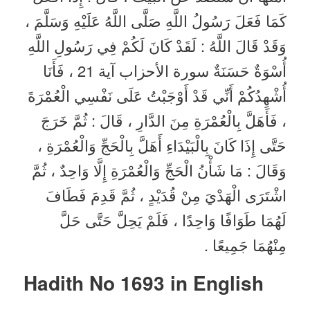
كَمَا فَعَلَ رَسُولُ اللَّهِ صَلَّى اللَّهُ عَلَيْهِ وَسَلَّمَ ،
وَقَدْ قَالَ اللَّهُ : لَقَدْ كَانَ لَكُمْ فِي رَسُولِ اللَّهِ
أُسْوَةٌ حَسَنَةٌ سورة الأحزاب آية 21 ، فَأَنَا
أُشْهِدُكُمْ أَنِّي قَدْ أَوْجَبْتُ عَلَى نَفْسِي الْعُمْرَةَ
، فَأَهَلَّ بِالْعُمْرَةِ مِنَ الدَّارِ ، قَالَ : ثُمَّ خَرَجَ
حَتَّى إِذَا كَانَ بِالْبَيْدَاءِ أَهَلَّ بِالْحَجِّ وَالْعُمْرَةِ ،
وَقَالَ : مَا شَأْنُ الْحَجِّ وَالْعُمْرَةِ إِلَّا وَاحِدٌ ، ثُمَّ
اشْتَرَى الْهَدْيَ مِنْ قُدَيْدٍ ، ثُمَّ قَدِمَ فَطَافَ
لَهُمَا طَوَافًا وَاحِدًا ، فَلَمْ يَحِلَّ حَتَّى حَلَّ
مِنْهُمَا جَمِيعًا .
Hadith No 1693 in English