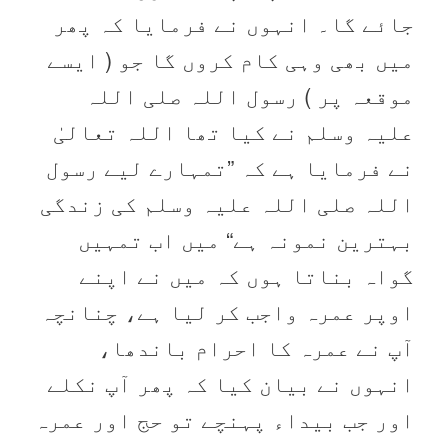
جائے گا۔ انہوں نے فرمایا کہ پھر
میں بھی وہی کام کروں گا جو ( ایسے
موقعہ پر ) رسول اللہ صلی اللہ
علیہ وسلم نے کیا تھا اللہ تعالیٰ
نے فرمایا ہے کہ ”تمہارے لیے رسول
اللہ صلی اللہ علیہ وسلم کی زندگی
بہترین نمونہ ہے“ میں اب تمہیں
گواہ بناتا ہوں کہ میں نے اپنے
اوپر عمرہ واجب کر لیا ہے، چنانچہ
آپ نے عمرہ کا احرام باندھا،
انہوں نے بیان کیا کہ پھر آپ نکلے
اور جب بیداء پہنچے تو حج اور عمرہ