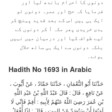
دونوں کا احرام باندھ لیا اور
فرمایا کہ حج اور عمرہ دونوں تو
ایک ہی ہیں اس کے بعد قدید پہنچ کر
ہدی خریدی پھر مکہ آ کر دونوں کے
لیے طواف کیا اور درمیان میں نہیں
بلکہ دونوں سے ایک ہی ساتھ حلال
ہوئے۔
Hadith No 1693 in
Arabic
حَدَّثَنَا أَبُو النُّعْمَانِ ، حَدَّثَنَا حَمَّادٌ ، عَنْ أَيُّوبَ ،
عَنْ نَافِعٍ ، قَالَ : قَالَ عَبْدُ اللَّهِ بْنُ عَبْدِ اللَّهِ
بْنِ عُمَرَ رَضِيَ اللَّهُ عَنْهُمْ لِأَبِيهِ : أَقِمْ فَإِنِّي لَا
آمَنُهَا أَنْ سَتُصَدّ عَنْ البيت ، قَالَ : إِذًا أَفْعَلُ