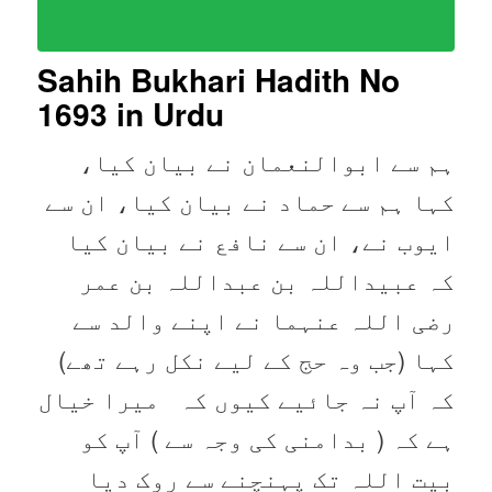
Sahih Bukhari Hadith No
1693
in Urdu
ہم سے ابوالنعمان نے بیان کیا،
کہا ہم سے حماد نے بیان کیا، ان سے
ایوب نے، ان سے نافع نے بیان کیا
کہ عبیداللہ بن عبداللہ بن عمر
رضی اللہ عنہما نے اپنے والد سے
کہا (جب وہ حج کے لیے نکل رہے تھے)
کہ آپ نہ جائیے کیوں کہ میرا خیال
ہے کہ ( بدامنی کی وجہ سے ) آپ کو
بیت اللہ تک پہنچنے سے روک دیا