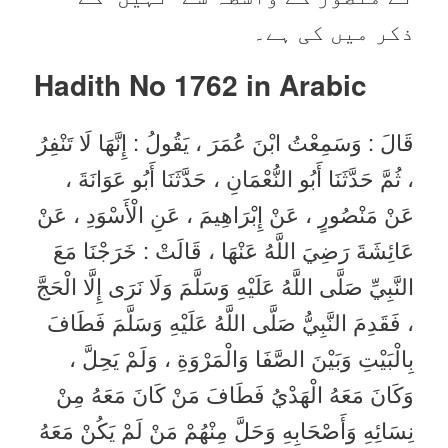
ذکر میں کی ہے۔
Hadith No 1762 in
Arabic
قَالَ : وَسَمِعْتُ ابْنَ عُمَرَ ، يَقُولُ : إِنَّهَا لَا تَنْفِرُ
، ثُمَّ حَدَّثَنَا أَبُو النُّعْمَانِ ، حَدَّثَنَا أَبُو عَوَانَةَ ،
عَنْ مَنْصُورٍ ، عَنْ إِبْرَاهِيمَ ، عَنِ الْأَسْوَدِ ، عَنْ
عَائِشَةَ رَضِيَ اللَّهُ عَنْهَا ، قَالَتْ : خَرَجْنَا مَعَ
النَّبِيِّ صَلَّى اللَّهُ عَلَيْهِ وَسَلَّمَ وَلَا نَرَى إِلَّا الْحَجَّ
، فَقَدِمَ النَّبِيُّ صَلَّى اللَّهُ عَلَيْهِ وَسَلَّمَ فَطَافَ
بِالْبَيْتِ وَبَيْنَ الصَّفَا وَالْمَرْوَةِ ، وَلَمْ يَحِلَّ ،
وَكَانَ مَعَهُ الْهَدْيُ فَطَافَ مَنْ كَانَ مَعَهُ مِنْ
نِسَائِهِ وَأَصْحَابِهِ وَحَلَّ مِنْهُمْ مَنْ لَمْ يَكُنْ مَعَهُ