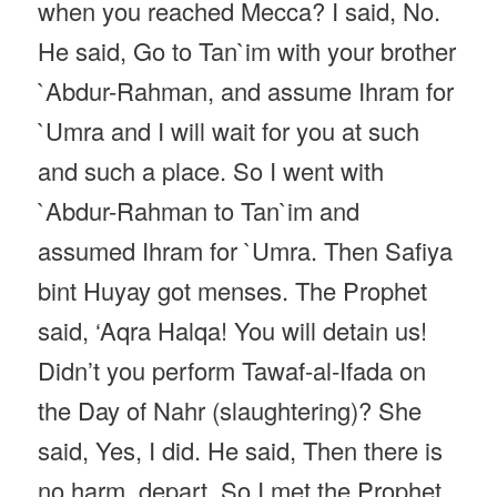
when you reached Mecca? I said, No.
He said, Go to Tan`im with your brother
`Abdur-Rahman, and assume Ihram for
`Umra and I will wait for you at such
and such a place. So I went with
`Abdur-Rahman to Tan`im and
assumed Ihram for `Umra. Then Safiya
bint Huyay got menses. The Prophet
said, ‘Aqra Halqa! You will detain us!
Didn’t you perform Tawaf-al-Ifada on
the Day of Nahr (slaughtering)? She
said, Yes, I did. He said, Then there is
no harm, depart. So I met the Prophet