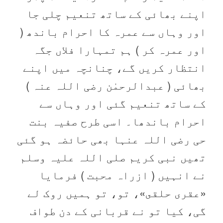
اپنے بھائی کے ساتھ تنعیم چلی جا
اور وہاں سے عمرہ کا احرام باندھ (
اور عمرہ کر ) ہم تمہارا فلاں جگہ
انتظار کریں گے، چنانچہ میں اپنے
بھائی ( عبدالرحمٰن رضی اللہ عنہ )
کے ساتھ تنعیم گئی اور وہاں سے
احرام باندھا۔ اسی طرح صفیہ بنت
حی رضی اللہ عنہا بھی حائضہ ہو گئی
تھیں نبی کریم صلی اللہ علیہ وسلم
نے انہیں ( ازراہ محبت ) فرمایا
«عقرى حلقى»،‏‏‏‏ تو، تو ہمیں روک لے
گی، کیا تو نے قربانی کے دن طواف