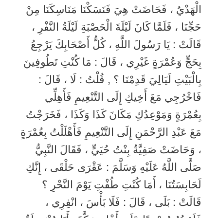
الْهَدْيُ ، فَحَاضَتْ هِيَ فَنَسَكْنَا مَنَاسِكَنَا مِنْ
حَجِّنَا ، فَلَمَّا كَانَ لَيْلَةَ الْحَصْبَةِ لَيْلَةُ النَّفْرِ ،
قَالَتْ : يَا رَسُولَ اللَّهِ ، كُلُّ أَصْحَابِكَ يَرْجِعُ
بِحَجٍّ وَعُمْرَةٍ غَيْرِي ، قَالَ : مَا كُنْتِ تَطُوفِينَ
بِالْبَيْتِ لَيَالِيَ قَدِمْنَا ؟ , قُلْتُ : لَا ، قَالَ :
فَاخْرُجِي مَعَ أَخِيكِ إِلَى التَّنْعِيمِ فَأَهِلِّي
بِعُمْرَةٍ وَمَوْعِدُكِ مَكَانَ كَذَا وَكَذَا ، فَخَرَجْتُ
مَعَ عَبْدِ الرَّحْمَنِ إِلَى التَّنْعِيمِ فَأَهْلَلْتُ بِعُمْرَةٍ
، وَحَاضَتْ صَفِيَّةُ بِنْتُ حُيَيٍّ ، فَقَالَ النَّبِيُّ
صَلَّى اللَّهُ عَلَيْهِ وَسَلَّمَ : عَقْرَى حَلْقَى ، إِنَّكِ
لَحَابِسَتُنَا ، أَمَا كُنْتِ طُفْتِ يَوْمَ النَّحْرِ ؟
قَالَتْ : بَلَى ، قَالَ : فَلَا بَأْسَ ، انْفِرِي ،