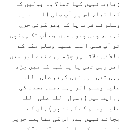
زیارت نہیں کیا تھا؟ وہ بولیں کہ
کیا تھا، اس پر آپ صلی اللہ علیہ
وسلم نے فرمایا کہ پھر کوئی حرج
نہیں، چلی چلو۔ میں جب آپ تک پہنچی
تو آپ صلی اللہ علیہ وسلم مکہ کے
بالائی علاقہ پر چڑھ رہے تھے اور میں
اتر رہی تھی یا یہ کہا کہ میں چڑھ
رہی تھی اور نبی کریم صلی اللہ
علیہ وسلم اتر رہے تھے۔ مسدد کی
روایت میں ( رسول اللہ صلی اللہ
علیہ وسلم کے کہنے پر ) ہاں کے
بجائے نہیں ہے، اس کی متابعت جریر
نے منصور کے واسطہ سے ”نہیں“ کے