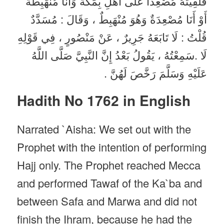
فَلَقِيتُهُ مُصْعِدًا عَلَى أَهْلِ بِمَكَّةَ وَأَنَا مُنْهَبِطَةٌ
أَوْ أَنَا مُصْعِدَةٌ وَهُوَ مُنْهَبِطٌ ، وَقَالَ : مُسَدَّدٌ
قُلْتُ : لَا تَابَعَهُ جَرِيرٌ ، عَنْ مَنْصُورٍ ، فِي قَوْلِهِ
لَا .سَمِعْتُهُ ، يَقُولُ بَعْدُ إِنَّ النَّبِيَّ صَلَّى اللَّهُ
عَلَيْهِ وَسَلَّمَ رَخَّصَ لَهُنَّ .
Hadith No 1762 in English
Narrated `Aisha: We set out with the
Prophet with the intention of performing
Hajj only. The Prophet reached Mecca
and performed Tawaf of the Ka`ba and
between Safa and Marwa and did not
finish the Ihram, because he had the