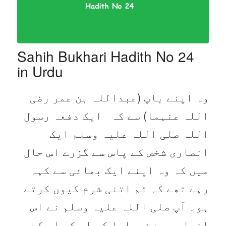
Sahih Bukhari Hadith No 24
in Urdu
وہ اپنے باپ (عبداللہ بن عمر رضی
اللہ عنہما) سے کہ ایک دفعہ رسول
اللہ صلی اللہ علیہ وسلم ایک
انصاری شخص کے پاس سے گزرے اس حال
میں کہ وہ اپنے ایک بھائی سے کہہ
رہے تھے کہ تم اتنی شرم کیوں کرتے
ہو۔ آپ صلی اللہ علیہ وسلم نے اس
انصاری سے فرمایا کہ اس کو اس کے