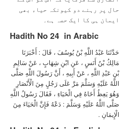
حال پر رہنے دو کیونکہ حیاء بھی
ایمان ہی کا ایک حصہ ہے۔
Hadith No 24 in Arabic
حَدَّثَنَا عَبْدُ اللَّهِ بْنُ يُوسُفَ ، قَالَ : أَخْبَرَنَا
مَالِكُ بْنُ أَنَسٍ ، عَنِ ابْنِ شِهَابٍ ، عَنْ سَالِمِ
بْنِ عَبْدِ اللَّهِ ، عَنْ أَبِيهِ ، أَنَّ رَسُولَ اللَّهِ صَلَّى
اللَّهُ عَلَيْهِ وَسَلَّمَ مَرَّ عَلَى رَجُلٍ مِنَ الْأَنْصَارِ
وَهُوَ يَعِظُ أَخَاهُ فِي الْحَيَاءِ ، فَقَالَ رَسُولُ اللَّهِ
صَلَّى اللَّهُ عَلَيْهِ وَسَلَّمَ : دَعْهُ فَإِنَّ الْحَيَاءَ مِنَ
الْإِيمَانِ .