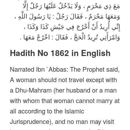
مَعَ ذِي مَحْرَمٍ ، وَلَا يَدْخُلُ عَلَيْهَا رَجُلٌ إِلَّا
وَمَعَهَا مَحْرَمٌ ، فَقَالَ رَجُلٌ : يَا رَسُولَ اللَّهِ ،
إِنِّي أُرِيدُ أَنْ أَخْرُجَ فِي جَيْشِ كَذَا وَكَذَا ،
وَامْرَأَتِي تُرِيدُ الْحَجَّ ، فَقَالَ : اخْرُجْ مَعَهَا .
Hadith No 1862 in English
Narrated Ibn `Abbas: The Prophet said,
A woman should not travel except with
a Dhu-Mahram (her husband or a man
with whom that woman cannot marry at
all according to the Islamic
Jurisprudence), and no man may visit