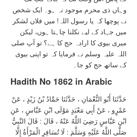
وہاں ذی محرم موجود نہ ہو۔ ایک شخص
نے پوچھا کہ یا رسول اللہ! میں فلاں لشکر
میں جہاد کے لیے نکلنا چاہتا ہوں، لیکن
میری بیوی کا ارادہ حج کا ہے؟ تو آپ صلی
اللہ علیہ وسلم نے فرمایا کہ تو اپنی بیوی
کے ساتھ حج کو جا۔
Hadith No 1862 in
Arabic
حَدَّثَنَا أَبُو النُّعْمَانِ ، حَدَّثَنَا حَمَّادُ بْنُ زَيْدٍ ، عَنْ
عَمْرٍو ، عَنْ أَبِي مَعْبَدٍ مَوْلَى ابْنِ عَبَّاسٍ ، عَنِ
ابْنِ عَبَّاسٍ رَضِيَ اللَّهُ عَنْهُ ، قَالَ : قَالَ النَّبِيُّ
صَلَّى اللَّهُ عَلَيْهِ وَسَلَّمَ : لَا تُسَافِرِ الْمَرْأَةُ إِلَّا