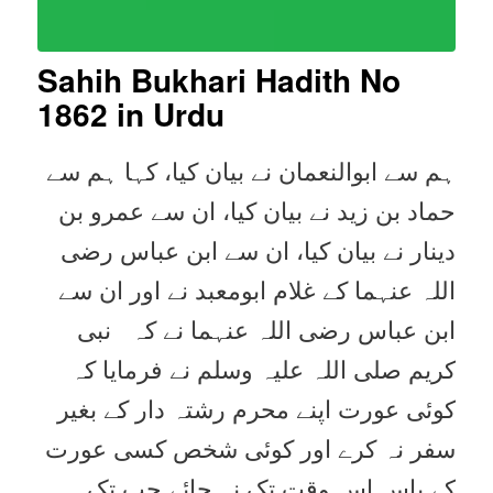
Sahih Bukhari Hadith No
1862
in Urdu
ہم سے ابوالنعمان نے بیان کیا، کہا ہم سے
حماد بن زید نے بیان کیا، ان سے عمرو بن
دینار نے بیان کیا، ان سے ابن عباس رضی
اللہ عنہما کے غلام ابومعبد نے اور ان سے
ابن عباس رضی اللہ عنہما نے کہ نبی
کریم صلی اللہ علیہ وسلم نے فرمایا کہ
کوئی عورت اپنے محرم رشتہ دار کے بغیر
سفر نہ کرے اور کوئی شخص کسی عورت
کے پاس اس وقت تک نہ جائے جب تک