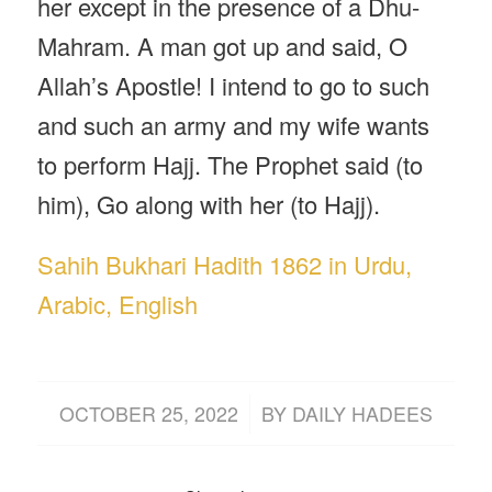
her except in the presence of a Dhu-
Mahram. A man got up and said, O
Allah’s Apostle! I intend to go to such
and such an army and my wife wants
to perform Hajj. The Prophet said (to
him), Go along with her (to Hajj).
Sahih Bukhari Hadith 1862 in Urdu,
Arabic, English
/
OCTOBER 25, 2022
BY
DAILY HADEES