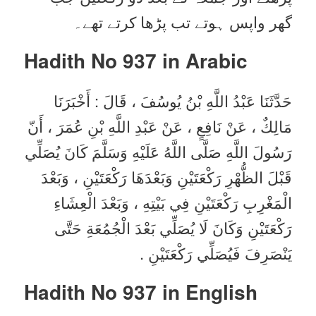
گھر واپس ہوتے تب پڑھا کرتے تھے۔
Hadith No 937 in
Arabic
حَدَّثَنَا عَبْدُ اللَّهِ بْنُ يُوسُفَ ، قَالَ : أَخْبَرَنَا
مَالِكٌ ، عَنْ نَافِعٍ ، عَنْ عَبْدِ اللَّهِ بْنِ عُمَرَ ، أَنّ
رَسُولَ اللَّهِ صَلَّى اللَّهُ عَلَيْهِ وَسَلَّمَ كَانَ يُصَلِّي
قَبْلَ الظُّهْرِ رَكْعَتَيْنِ وَبَعْدَهَا رَكْعَتَيْنِ ، وَبَعْدَ
الْمَغْرِبِ رَكْعَتَيْنِ فِي بَيْتِهِ ، وَبَعْدَ الْعِشَاءِ
رَكْعَتَيْنِ وَكَانَ لَا يُصَلِّي بَعْدَ الْجُمُعَةِ حَتَّى
يَنْصَرِفَ فَيُصَلِّي رَكْعَتَيْنِ .
Hadith No 937 in English