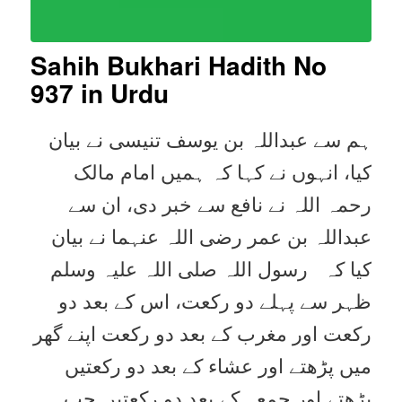
Sahih Bukhari Hadith No
937
in Urdu
ہم سے عبداللہ بن یوسف تنیسی نے بیان
کیا، انہوں نے کہا کہ ہمیں امام مالک
رحمہ اللہ نے نافع سے خبر دی، ان سے
عبداللہ بن عمر رضی اللہ عنہما نے بیان
کیا کہ رسول اللہ صلی اللہ علیہ وسلم
ظہر سے پہلے دو رکعت، اس کے بعد دو
رکعت اور مغرب کے بعد دو رکعت اپنے گھر
میں پڑھتے اور عشاء کے بعد دو رکعتیں
پڑھتے اور جمعہ کے بعد دو رکعتیں جب