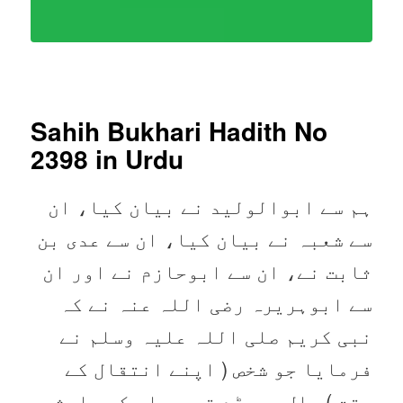
Sahih Bukhari Hadith No
2398
in Urdu
ہم سے ابوالولید نے بیان کیا، ان
سے شعبہ نے بیان کیا، ان سے عدی بن
ثابت نے، ان سے ابوحازم نے اور ان
سے ابوہریرہ رضی اللہ عنہ نے کہ
نبی کریم صلی اللہ علیہ وسلم نے
فرمایا جو شخص ( اپنے انتقال کے
وقت ) مال چھوڑے تو وہ اس کے وارثوں