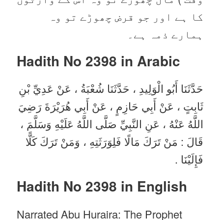
کا ہے اور جو قرض چھوڑے تو وہ
ہمارے ذمہ ہے۔
Hadith No 2398 in
Arabic
حَدَّثَنَا أَبُو الْوَلِيدِ ، حَدَّثَنَا شُعْبَةُ ، عَنْ عَدِيِّ بْنِ
ثَابِتٍ ، عَنْ أَبِي حَازِمٍ ، عَنْ أَبِي هُرَيْرَةَ رَضِيَ
اللَّهُ عَنْهُ ، عَنِ النَّبِيِّ صَلَّى اللَّهُ عَلَيْهِ وَسَلَّمَ ،
قَالَ : مَنْ تَرَكَ مَالًا فَلِوَرَثَتِهِ ، وَمَنْ تَرَكَ كَلًّا
فَإِلَيْنَا .
Hadith No 2398 in English
Narrated Abu Huraira: The Prophet