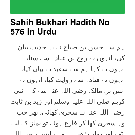
Sahih Bukhari Hadith No
576 in Urdu
ہم سے حسن بن صباح نے یہ حدیث بیان
کی، انہوں نے روح بن عبادہ سے سنا،
انہوں نے کہا ہم سے سعید نے بیان کیا،
انہوں نے قتادہ سے روایت کیا، انہوں نے
انس بن مالک رضی اللہ عنہ سے کہ نبی
کریم صلی اللہ علیہ وسلم اور زید بن ثابت
رضی اللہ عنہ نے سحری کھائی، پھر جب
وہ سحری کھا کر فارغ ہوئے تو نماز کے لیے
اٹھے اور نماز پڑھی۔ ہم نے انس رضی اللہ