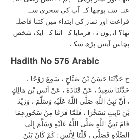
عنہ سے پوچھا کہ آپ کی سحری سے
فراغت اور نماز کی ابتداء میں کتنا فاصلہ
تھا؟ انہوں نے فرمایا کہ اتنا کہ ایک شخص
پچاس آیتیں پڑھ سکے۔
Hadith No 576
Arabic
ح حَدَّثَنَا حَسَنُ بْنُ صَبَّاحٍ ، سَمِعَ رَوْحًا ،
حَدَّثَنَا سَعِيدٌ ، عَنْ قَتَادَةَ ، عَنْ أَنَسِ بْنِ مَالِكٍ
، أَنَّ نَبِيَّ اللَّهِ صَلَّى اللَّهُ عَلَيْهِ وَسَلَّمَ ، وَزَيْدَ
بْنَ ثَابِتٍ تَسَحَّرَا ، فَلَمَّا فَرَغَا مِنْ سَحُورِهِمَا
قَامَ نَبِيُّ اللَّهِ صَلَّى اللَّهُ عَلَيْهِ وَسَلَّمَ إِلَى
الصَّلَاةِ فَصَلَّى ، قُلْنَا لِأَنَسٍ : كَمْ كَانَ بَيْنَ