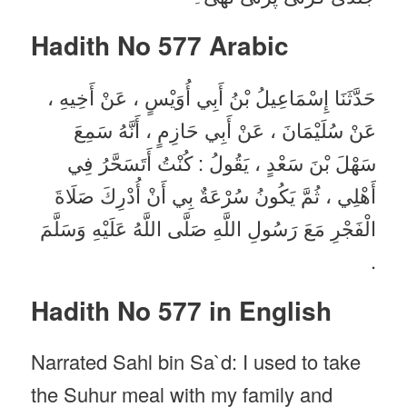
Hadith No 577
Arabic
حَدَّثَنَا إِسْمَاعِيلُ بْنُ أَبِي أُوَيْسٍ ، عَنْ أَخِيهِ ،
عَنْ سُلَيْمَانَ ، عَنْ أَبِي حَازِمٍ ، أَنَّهُ سَمِعَ
سَهْلَ بْنَ سَعْدٍ ، يَقُولُ : كُنْتُ أَتَسَحَّرُ فِي
أَهْلِي ، ثُمَّ يَكُونُ سُرْعَةٌ بِي أَنْ أُدْرِكَ صَلَاةَ
الْفَجْرِ مَعَ رَسُولِ اللَّهِ صَلَّى اللَّهُ عَلَيْهِ وَسَلَّمَ
.
Hadith No 577 in English
Narrated Sahl bin Sa`d: I used to take
the Suhur meal with my family and