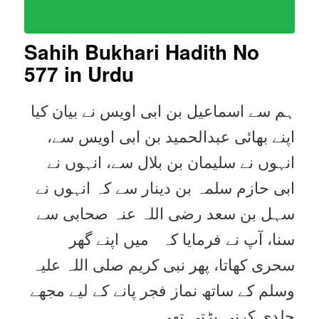
Sahih Bukhari Hadith No
577 in Urdu
ہم سے اسماعیل بن ابی اویس نے بیان کیا
اپنے بھائی عبدالحمید بن ابی اویس سے،
انہوں نے سلیمان بن بلال سے، انہوں نے
ابی حازم سلمہ بن دینار سے کہ انہوں نے
سہل بن سعد رضی اللہ عنہ صحابی سے
سنا، آپ نے فرمایا کہ میں اپنے گھر
سحری کھاتا، پھر نبی کریم صلی اللہ علیہ
وسلم کے ساتھ نماز فجر پانے کے لیے مجھے
جلدی کرنی پڑتی تھی۔