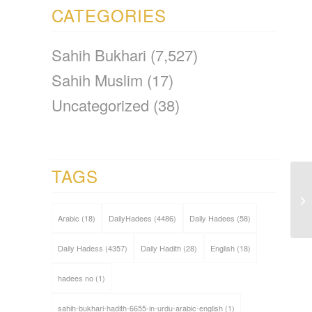
CATEGORIES
Sahih Bukhari
(7,527)
Sahih Muslim
(17)
Uncategorized
(38)
TAGS
Arabic
(18)
DailyHadees
(4486)
Daily Hadees
(58)
Daily Hadess
(4357)
Daily Hadith
(28)
English
(18)
hadees no
(1)
sahih-bukhari-hadith-6655-in-urdu-arabic-english
(1)