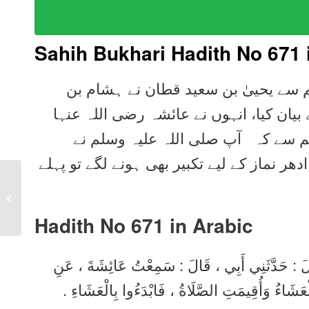
Sahih Bukhari Hadith No 671 
م سے یحییٰ بن سعید قطان نے ہشام بن
بیان کیا، انہوں نے عائشہ رضی اللہ عنہا
لم سے کہ آپ صلی اللہ علیہ وسلم نے
ادھر نماز کے لیے تکبیر بھی ہونے لگے تو پہلے
Sahih Bukhari Hadith
670 in Urdu, Arabic,
English
Hadith No 671 in
Arabic
َالَ : حَدَّثَنِي أَبِي ، قَالَ : سَمِعْتُ عَائِشَةَ ، عَنِ
عَ الْعَشَاءُ وَأُقِيمَتِ الصَّلَاةُ ، فَابْدَءُوا بِالْعَشَاءِ