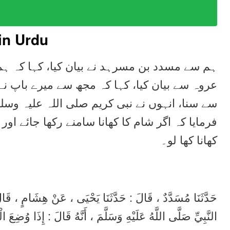
in Urdu
ہم سے مسدد بن مسرہد نے بیان کیا، کہا کہ ہ
عروہ سے بیان کیا، کہا کہ مجھ سے میرے باپ نے 
سے سنا، انہوں نے نبی کریم صلی اللہ علیہ وس
فرمایا کہ اگر شام کا کھانا سامنے رکھا جائے اور 
کھانا کھا لو۔
حَدَّثَنَا مُسَدَّدٌ ، قَالَ : حَدَّثَنَا يَحْيَى ، عَنْ هِشَامٍ ، ق
النَّبِيِّ صَلَّى اللَّهُ عَلَيْهِ وَسَلَّمَ ، أَنَّهُ قَالَ : إِذَا وُضِ .