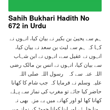
Sahih Bukhari Hadith No
672 in Urdu
ہم سے یحییٰ بن بکیر نے بیان کیا، انہوں نے
کہا کہ ہم سے لیث بن سعد نے بیان کیا،
انہوں نے عقیل سے، انہوں نے ابن شہاب
سے بیان کیا، انہوں نے انس بن مالک رضی
اللہ عنہ سے کہ رسول اللہ صلی اللہ
علیہ وسلم نے فرمایا کہ جب شام کا کھانا
حاضر کیا جائے تو مغرب کی نماز سے پہلے
کھانا کھا لو اور کھانے میں بے مزہ بھی نہ
ہونا چاہئے اور اپنا کھانا چھوڑ کر نماز میں