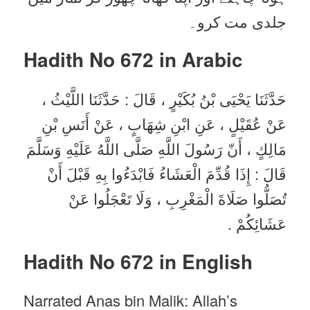
جلدی مت کرو۔
Hadith No 672 in
Arabic
حَدَّثَنَا يَحْيَى بْنُ بُكَيْرٍ ، قَالَ : حَدَّثَنَا اللَّيْثُ ،
عَنْ عُقَيْلٍ ، عَنِ ابْنِ شِهَابٍ ، عَنْ أَنَسِ بْنِ
مَالِكٍ ، أَنّ رَسُولَ اللَّهِ صَلَّى اللَّهُ عَلَيْهِ وَسَلَّمَ
قَالَ : إِذَا قُدِّمَ الْعَشَاءُ فَابْدَءُوا بِهِ قَبْلَ أَنْ
تُصَلُّوا صَلَاةَ الْمَغْرِبِ ، وَلَا تَعْجَلُوا عَنْ
عَشَائِكُمْ .
Hadith No 672 in English
Narrated Anas bin Malik: Allah’s