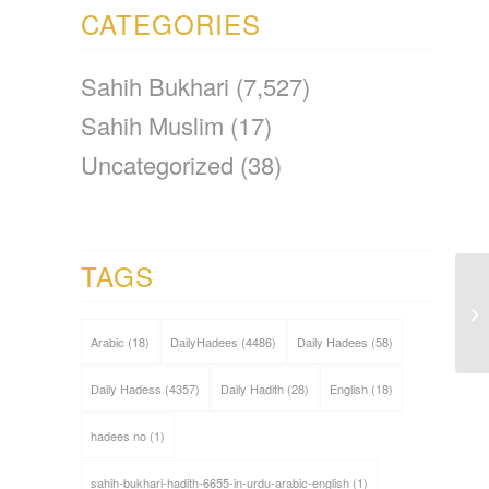
CATEGORIES
Sahih Bukhari
(7,527)
Sahih Muslim
(17)
Uncategorized
(38)
TAGS
Arabic
(18)
DailyHadees
(4486)
Daily Hadees
(58)
Daily Hadess
(4357)
Daily Hadith
(28)
English
(18)
hadees no
(1)
sahih-bukhari-hadith-6655-in-urdu-arabic-english
(1)