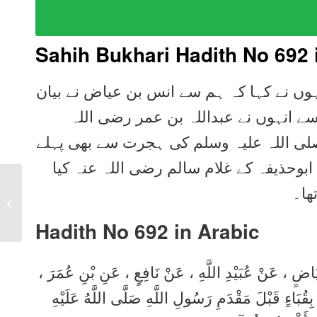
Sahih Bukhari Hadith No 692 
نہوں نے کہا کہ ہم سے انس بن عیاض نے بیان
 سے انہوں نے عبداللہ بن عمر رضی اللہ
ی اللہ علیہ وسلم کی ہجرت سے بھی پہلے
ابوحذیفہ کے غلام سالم رضی اللہ عنہ کیا
Sahih Bukhari Hadith
ھا۔
691 in Urdu, Arabic,
English
Hadith No 692 in
Arabic
نُ عِيَاضٍ ، عَنْ عُبَيْدِ اللَّهِ ، عَنْ نَافِعٍ ، عَنِ بْنِ عُمَرَ
ِقُبَاءٍ قَبْلَ مَقْدَمِ رَسُولِ اللَّهِ صَلَّى اللَّهُ عَلَيْهِ