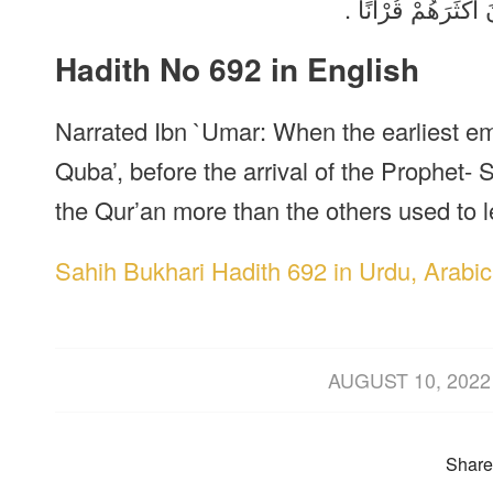
َ أَكْثَرَهُمْ قُرْآنًا
Hadith No 692 in English
Narrated Ibn `Umar: When the earliest em
Quba’, before the arrival of the Prophet-
the Qur’an more than the others used to l
Sahih Bukhari Hadith 692 in Urdu, Arabic
/
AUGUST 10, 2022
Share 