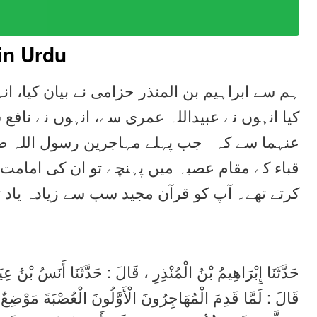
in Urdu
ہم سے ابراہیم بن المنذر حزامی نے بیان کیا، ا
کیا انہوں نے عبیداللہ عمری سے، انہوں نے نافع
عنہما سے کہ جب پہلے مہاجرین رسول اللہ صل
قباء کے مقام عصبہ میں پہنچے تو ان کی امامت 
کرتے تھے۔ آپ کو قرآن مجید سب سے زیادہ یاد ت
حَدَّثَنَا إِبْرَاهِيمُ بْنُ الْمُنْذِرِ ، قَالَ : حَدَّثَنَا أَنَسُ بْ ،
قَالَ : لَمَّا قَدِمَ الْمُهَاجِرُونَ الْأَوَّلُونَ الْعُصْبَةَ مَوْضِعٌ ب