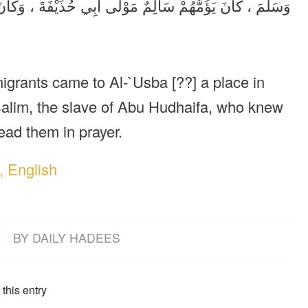
وَسَلَّمَ ، كَانَ يَؤُمُّهُمْ سَالِمٌ مَوْلَى أَبِي حُذَيْفَةَ ، وَكَان .
igrants came to Al-`Usba [??] a place in
 Salim, the slave of Abu Hudhaifa, who knew
ead them in prayer.
, English
BY
DAILY HADEES
this entry