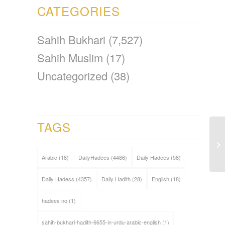
CATEGORIES
Sahih Bukhari
(7,527)
Sahih Muslim
(17)
Uncategorized
(38)
TAGS
Arabic
(18)
DailyHadees
(4486)
Daily Hadees
(58)
Daily Hadess
(4357)
Daily Hadith
(28)
English
(18)
hadees no
(1)
sahih-bukhari-hadith-6655-in-urdu-arabic-english
(1)