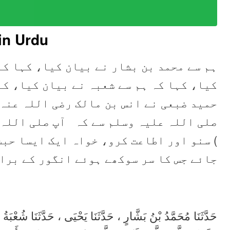
in Urdu
ہم سے محمد بن بشار نے بیان کیا، کہا کہ
کیا، کہا کہ ہم سے شعبہ نے بیان کیا، ک
حمید ضبعی نے انس بن مالک رضی اللہ عنہ
صلی اللہ علیہ وسلم سے کہ آپ صلی اللہ 
سنو اور اطاعت کرو، خواہ ایک ایسا حبشی (
جائے جس کا سر سوکھے ہوئے انگور کے برا
حَدَّثَنَا مُحَمَّدُ بْنُ بَشَّارٍ ، حَدَّثَنَا يَحْيَى ، حَدَّثَنَا شُعْبَة