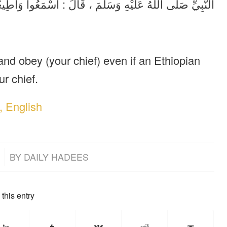
النَّبِيِّ صَلَّى اللَّهُ عَلَيْهِ وَسَلَّمَ ، قَالَ : اسْمَعُوا وَأَطِ .
nd obey (your chief) even if an Ethiopian
r chief.
, English
BY
DAILY HADEES
this entry