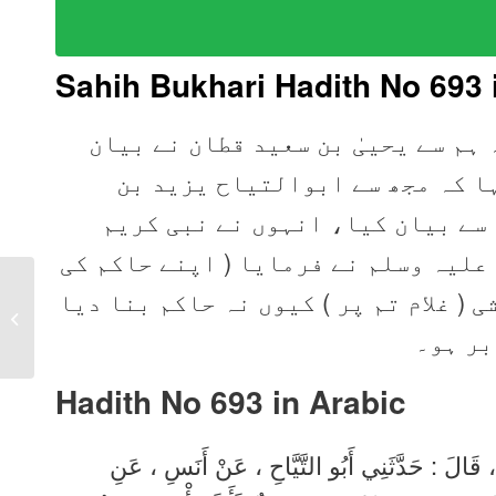
Sahih Bukhari Hadith No 693 
 ہم سے یحییٰ بن سعید قطان نے بیان
ہا کہ مجھ سے ابوالتیاح یزید بن
 سے بیان کیا، انہوں نے نبی کریم
علیہ وسلم نے فرمایا ( اپنے حاکم کی
Sahih Bukhari Hadith
)  غلام تم پر ) کیوں نہ حاکم بنا دیا
692 in Urdu, Arabic,
بر ہو۔
English
Hadith No 693 in
Arabic
ُ ، قَالَ : حَدَّثَنِي أَبُو التَّيَّاحِ ، عَنْ أَنَسِ ، عَنِ