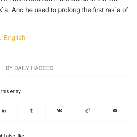
k`a. And he used to prolong the first rak`a of
, English
BY
DAILY HADEES
this entry
ht also like