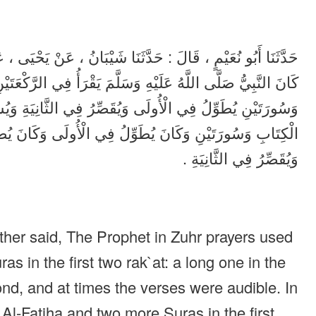
حَدَّثَنَا أَبُو نُعَيْمٍ ، قَالَ : حَدَّثَنَا شَيْبَانُ ، عَنْ يَحْيَى ، :
كَانَ النَّبِيُّ صَلَّى اللَّهُ عَلَيْهِ وَسَلَّمَ يَقْرَأُ فِي الرَّكْعَتَي
وَسُورَتَيْنِ يُطَوِّلُ فِي الْأُولَى وَيُقَصِّرُ فِي الثَّانِيَةِ وَيُسْم
الْكِتَابِ وَسُورَتَيْنِ وَكَانَ يُطَوِّلُ فِي الْأُولَى وَكَانَ يُطَ
وَيُقَصِّرُ فِي الثَّانِيَةِ .
ther said, The Prophet in Zuhr prayers used
as in the first two rak`at: a long one in the
cond, and at times the verses were audible. In
 Al-Fatiha and two more Suras in the first