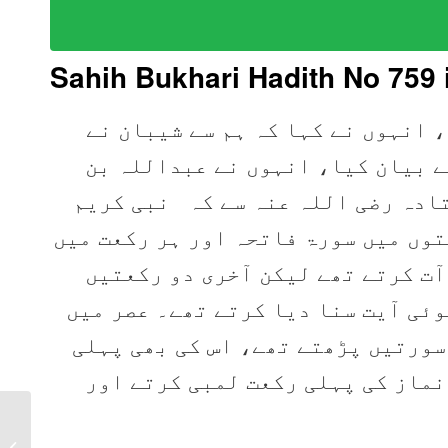
Sahih Bukhari Hadith No 759 
 انہوں نے کہا کہ ہم سے شیبان نے
ے بیان کیا، انہوں نے عبداللہ بن
ادہ رضی اللہ عنہ سے کہ نبی کریم
توں میں سورۃ فاتحہ اور ہر رکعت میں
آت کرتے تھے لیکن آخری دو رکعتیں
وئی آیت سنا دیا کرتے تھے۔ عصر میں
سورتیں پڑھتے تھے، اس کی بھی پہلی
نماز کی پہلی رکعت لمبی کرتے اور
Sahih Bukhari Hadith
758 in Urdu, Arabic,