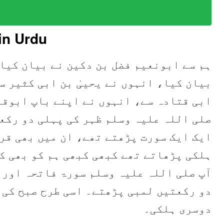
in Urdu
ہم سے ابونعیم فضل بن دکین نے بیان کیا،
بیان کیا، انہوں نے یحییٰ بن ابی کثیر س
ابی قتادہ سے، انہوں نے اپنے باپ ابوقت
صلی اللہ علیہ وسلم ظہر کی پہلی دو رکع
ایک ایک سورت پڑھتے تھے، ان میں بھی قر
ہلکی پڑھاتے تھے کبھی کبھی ہم کو بھی ک
آپ صلی اللہ علیہ وسلم سورۃ فاتحہ اور 
دو رکعتیں لمبی پڑھتے۔ اسی طرح صبح کی 
دوسری ہلکی۔