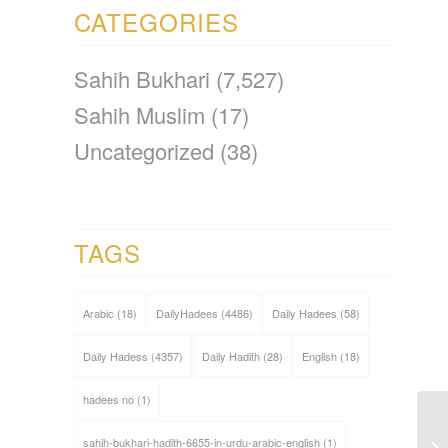
CATEGORIES
Sahih Bukhari
(7,527)
Sahih Muslim
(17)
Uncategorized
(38)
TAGS
Arabic
(18)
DailyHadees
(4486)
Daily Hadees
(58)
Daily Hadess
(4357)
Daily Hadith
(28)
English
(18)
hadees no
(1)
sahih-bukhari-hadith-6655-in-urdu-arabic-english
(1)