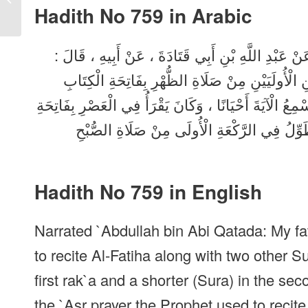
Hadith No 759 in
Arabic
English
 عَنْ عَبْدِ اللَّهِ بْنِ أَبِي قَتَادَةَ ، عَنْ أَبِيهِ ، قَالَ
ْنِ الْأُولَيَيْنِ مِنْ صَلَاةِ الظُّهْرِ بِفَاتِحَةِ الْكِتَابِ
ِعُ الْآيَةَ أَحْيَانًا ، وَكَانَ يَقْرَأُ فِي الْعَصْرِ بِفَاتِحَةِ
وِّلُ فِي الرَّكْعَةِ الْأُولَى مِنْ صَلَاةِ الصُّبْحِ
Hadith No 759 in English
Narrated `Abdullah bin Abi Qatada: My fa
to recite Al-Fatiha along with two other Sur
first rak`a and a shorter (Sura) in the se
the `Asr prayer the Prophet used to recite