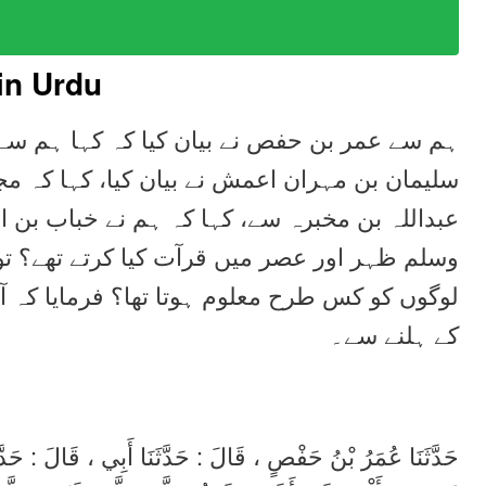
in Urdu
ہم سے عمر بن حفص نے بیان کیا کہ کہا ہم سے م
سلیمان بن مہران اعمش نے بیان کیا، کہا کہ مج
عبداللہ بن مخبرہ سے، کہا کہ ہم نے خباب بن ا
وسلم ظہر اور عصر میں قرآت کیا کرتے تھے؟ تو ا
لوگوں کو کس طرح معلوم ہوتا تھا؟ فرمایا کہ 
کے ہلنے سے۔
حَدَّثَنَا عُمَرُ بْنُ حَفْصٍ ، قَالَ : حَدَّثَنَا أَبِي ، قَالَ : حَ ،