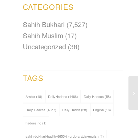
CATEGORIES
Sahih Bukhari
(7,527)
Sahih Muslim
(17)
Uncategorized
(38)
TAGS
Arabic
(18)
DailyHadees
(4486)
Daily Hadees
(58)
Daily Hadess
(4357)
Daily Hadith
(28)
English
(18)
hadees no
(1)
sahih-bukhari-hadith-6655-in-urdu-arabic-english
(1)