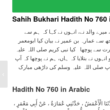
Sahih Bukhari Hadith No 760 
یرے والد نے، انہوں نے کہا کہ ہم سے
ھ سے عمارہ بن عمیر نے بیان کیا ابومعمر
رت سے پوچھا کیا نبی کریم صلی اللہ علیہ
نہوں نے بتلایا کہ ہاں، ہم نے پوچھا کہ آپ
آپ صلی اللہ علیہ وسلم کی داڑھی مبارک
Sahih Bukhari Hadith
759 in Urdu, Arabic,
English
Hadith No 760 in
Arabic
دَّثَنَا الْأَعْمَشُ ، حَدَّثَنِي عُمَارَةُ ، عَنْ أَبِي مَعْمَرٍ