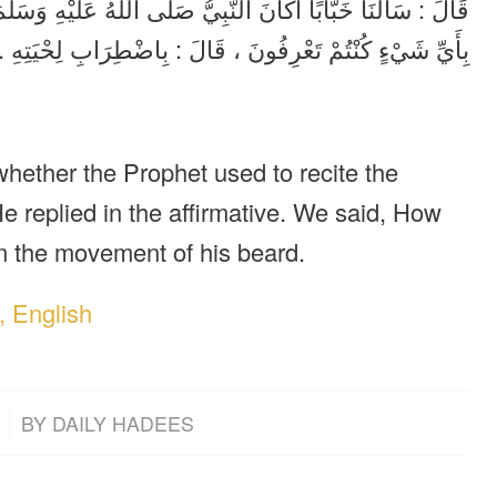
قَالَ : سَأَلْنَا خَبَّابًا أَكَانَ النَّبِيُّ صَلَّى اللَّهُ عَلَيْهِ وَسَل
بِأَيِّ شَيْءٍ كُنْتُمْ تَعْرِفُونَ ، قَالَ : بِاضْطِرَابِ لِحْيَتِهِ .
ether the Prophet used to recite the
e replied in the affirmative. We said, How
m the movement of his beard.
, English
BY
DAILY HADEES