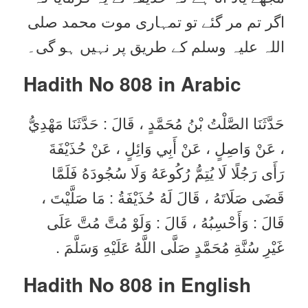
اگر تم مر گئے تو تمہاری موت محمد صلی
اللہ علیہ وسلم کے طریق پر نہیں ہو گی۔
Hadith No 808 in
Arabic
حَدَّثَنَا الصَّلْتُ بْنُ مُحَمَّدٍ ، قَالَ : حَدَّثَنَا مَهْدِيُّ
، عَنْ وَاصِلٍ ، عَنْ أَبِي وَائِلٍ ، عَنْ حُذَيْفَةَ
رَأَى رَجُلًا لَا يُتِمُّ رُكُوعَهُ وَلَا سُجُودَهُ فَلَمَّا
قَضَى صَلَاتَهُ ، قَالَ لَهُ حُذَيْفَةُ : مَا صَلَّيْتَ ،
قَالَ : وَأَحْسِبُهُ ، قَالَ : وَلَوْ مُتَّ مُتَّ عَلَى
غَيْرِ سُنَّةِ مُحَمَّدٍ صَلَّى اللَّهُ عَلَيْهِ وَسَلَّمَ .
Hadith No 808 in English