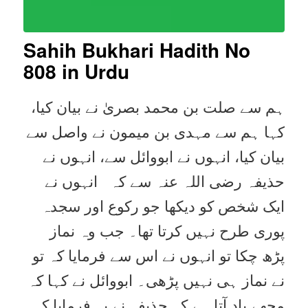
Sahih Bukhari Hadith No
808 in Urdu
ہم سے صلت بن محمد بصریٰ نے بیان کیا،
کہا ہم سے مہدی بن میمون نے واصل سے
بیان کیا، انہوں نے ابووائل سے، انہوں نے
حذیفہ رضی اللہ عنہ سے کہ انہوں نے
ایک شخص کو دیکھا جو رکوع اور سجدہ
پوری طرح نہیں کرتا تھا۔ جب وہ نماز
پڑھ چکا تو انہوں نے اس سے فرمایا کہ تو
نے نماز ہی نہیں پڑھی۔ ابووائل نے کہا کہ
مجھے یاد آتا ہے کہ حذیفہ نے یہ فرمایا کہ