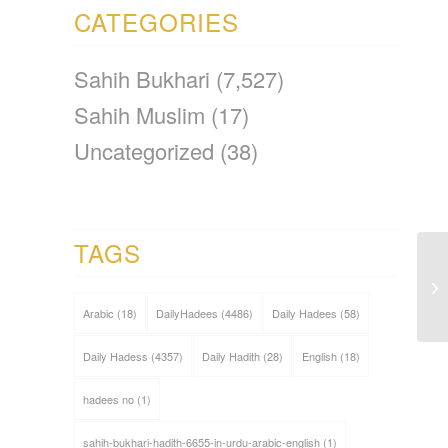
CATEGORIES
Sahih Bukhari
(7,527)
Sahih Muslim
(17)
Uncategorized
(38)
TAGS
Arabic
(18)
DailyHadees
(4486)
Daily Hadees
(58)
Daily Hadess
(4357)
Daily Hadith
(28)
English
(18)
hadees no
(1)
sahih-bukhari-hadith-6655-in-urdu-arabic-english
(1)