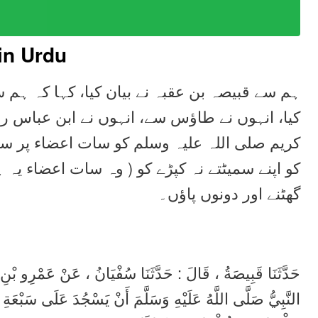
in Urdu
ہم سے قبیصہ بن عقبہ نے بیان کیا، کہا کہ ہم 
کیا، انہوں نے طاؤس سے، انہوں نے ابن عباس رض
کریم صلی اللہ علیہ وسلم کو سات اعضاء پر سجد
کو اپنے سمیٹتے نہ کپڑے کو ( وہ سات اعضاء یہ ہ
گھٹنے اور دونوں پاؤں۔
حَدَّثَنَا قَبِيصَةُ ، قَالَ : حَدَّثَنَا سُفْيَانُ ، عَنْ عَمْرِو بْ
النَّبِيُّ صَلَّى اللَّهُ عَلَيْهِ وَسَلَّمَ أَنْ يَسْجُدَ عَلَى سَبْعَةِ أ