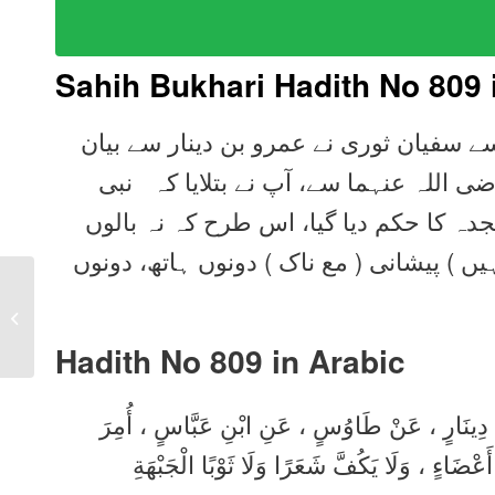
Sahih Bukhari Hadith No 809 
سے سفیان ثوری نے عمرو بن دینار سے بیان
ی اللہ عنہما سے، آپ نے بتلایا کہ نبی
ہ کا حکم دیا گیا، اس طرح کہ نہ بالوں
یں ) پیشانی ( مع ناک ) دونوں ہاتھ، دونوں
Sahih Bukhari Hadith
808 in Urdu, Arabic,
English
Hadith No 809 in
Arabic
نِ دِينَارٍ ، عَنْ طَاوُسٍ ، عَنِ ابْنِ عَبَّاسٍ ، أُمِرَ
َعْضَاءٍ ، وَلَا يَكُفَّ شَعَرًا وَلَا ثَوْبًا الْجَبْهَةِ