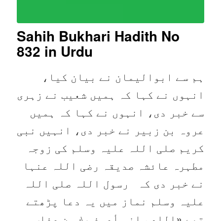
Sahih Bukhari Hadith No
832 in Urdu
ہم سے ابوالیمان نے بیان کیا،
انہوں نے کہا کہ ہمیں شعیب نے زہری
سے خبر دی، انہوں نے کہا کہ ہمیں
عروہ بن زبیر نے خبر دی، انہیں نبی
کریم صلی اللہ علیہ وسلم کی زوجہ
مطہرہ عائشہ صدیقہ رضی اللہ عنہا
نے خبر دی کہ رسول اللہ صلی اللہ
علیہ وسلم نماز میں یہ دعا پڑھتے
تھے «اللهم إني أعوذ بك من عذاب