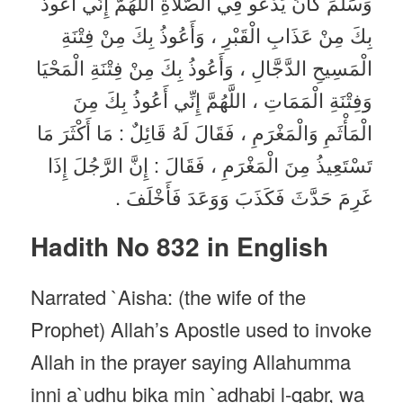
وَسَلَّمَ كَانَ يَدْعُو فِي الصَّلَاةِ اللَّهُمَّ إِنِّي أَعُوذُ
بِكَ مِنْ عَذَابِ الْقَبْرِ ، وَأَعُوذُ بِكَ مِنْ فِتْنَةِ
الْمَسِيحِ الدَّجَّالِ ، وَأَعُوذُ بِكَ مِنْ فِتْنَةِ الْمَحْيَا
وَفِتْنَةِ الْمَمَاتِ ، اللَّهُمَّ إِنِّي أَعُوذُ بِكَ مِنَ
الْمَأْثَمِ وَالْمَغْرَمِ ، فَقَالَ لَهُ قَائِلٌ : مَا أَكْثَرَ مَا
تَسْتَعِيذُ مِنَ الْمَغْرَمِ ، فَقَالَ : إِنَّ الرَّجُلَ إِذَا
غَرِمَ حَدَّثَ فَكَذَبَ وَوَعَدَ فَأَخْلَفَ .
Hadith No 832 in English
Narrated `Aisha: (the wife of the
Prophet) Allah’s Apostle used to invoke
Allah in the prayer saying Allahumma
inni a`udhu bika min `adhabi l-qabr, wa