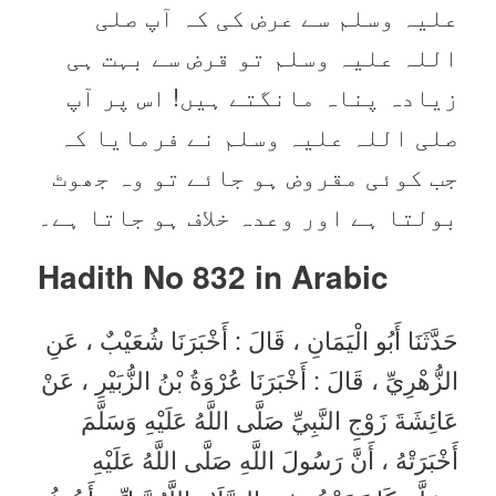
علیہ وسلم سے عرض کی کہ آپ صلی
اللہ علیہ وسلم تو قرض سے بہت ہی
زیادہ پناہ مانگتے ہیں! اس پر آپ
صلی اللہ علیہ وسلم نے فرمایا کہ
جب کوئی مقروض ہو جائے تو وہ جھوٹ
بولتا ہے اور وعدہ خلاف ہو جاتا ہے۔
Hadith No 832 in
Arabic
حَدَّثَنَا أَبُو الْيَمَانِ ، قَالَ : أَخْبَرَنَا شُعَيْبٌ ، عَنِ
الزُّهْرِيِّ ، قَالَ : أَخْبَرَنَا عُرْوَةُ بْنُ الزُّبَيْرِ ، عَنْ
عَائِشَةَ زَوْجِ النَّبِيِّ صَلَّى اللَّهُ عَلَيْهِ وَسَلَّمَ
أَخْبَرَتْهُ ، أَنَّ رَسُولَ اللَّهِ صَلَّى اللَّهُ عَلَيْهِ