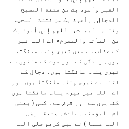
القبر وأعوذ بك من فتنة المسيح
الدجال،‏‏‏‏ وأعوذ بك من فتنة المحيا
وفتنة الممات،‏‏‏‏ اللهم إني أعوذ بك
من المأثم والمغرم» اے اللہ قبر
کے عذاب سے میں تیری پناہ مانگتا
ہوں۔ زندگی کے اور موت کے فتنوں سے
تیری پناہ مانگتا ہوں۔ دجال کے
فتنہ سے تیری پناہ مانگتا ہوں اور
اے اللہ میں تیری پناہ مانگتا ہوں
گناہوں سے اور قرض سے۔ کسی ( یعنی
ام المؤمنین عائشہ صدیقہ رضی
اللہ عنہا ) نے نبی کریم صلی اللہ