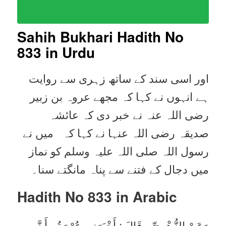
Sahih Bukhari Hadith No
833 in Urdu
اور اسی سند کے ساتھ زہری سے روایت
ہے انہوں نے کہا کہ مجھے عروہ بن زبیر
رضی اللہ عنہ نے خبر دی کہ عائشہ
صدیقہ رضی اللہ عنہا نے کہا کہ میں نے
رسول اللہ صلی اللہ علیہ وسلم کو نماز
میں دجال کے فتنے سے پناہ مانگتے سنا۔
Hadith No 833 in
Arabic
وَعَنْ الزُّهْرِيِّ ، قَالَ : أَخْبَرَنِي عُرْوَةُ ، أَنَّ