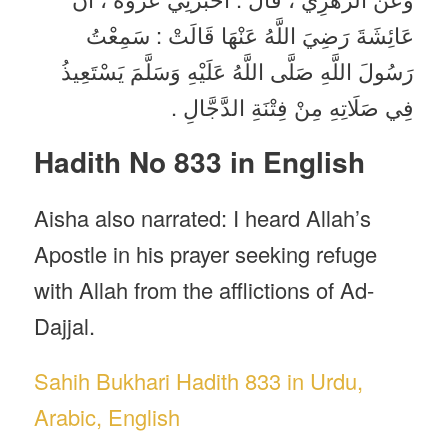
عَائِشَةَ رَضِيَ اللَّهُ عَنْهَا قَالَتْ : سَمِعْتُ
رَسُولَ اللَّهِ صَلَّى اللَّهُ عَلَيْهِ وَسَلَّمَ يَسْتَعِيذُ
فِي صَلَاتِهِ مِنْ فِتْنَةِ الدَّجَّالِ .
Hadith No 833 in English
Aisha also narrated: I heard Allah’s
Apostle in his prayer seeking refuge
with Allah from the afflictions of Ad-
Dajjal.
Sahih Bukhari Hadith 833 in Urdu,
Arabic, English