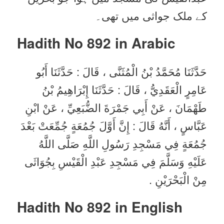
کے ملک جواثی میں تھی۔
Hadith No 892 in
Arabic
حَدَّثَنَا مُحَمَّدُ بْنُ الْمُثَنَّى ، قَالَ : حَدَّثَنَا أَبُو
عَامِرٍ الْعَقَدِيُّ ، قَالَ : حَدَّثَنَا إِبْرَاهِيمُ بْنُ
طَهْمَانَ ، عَنْ أَبِي جَمْرَةَ الضُّبَعِيِّ ، عَنْ ابْنِ
عَبَّاسٍ ، أَنَّهُ قَالَ : إِنَّ أَوَّلَ جُمُعَةٍ جُمِّعَتْ بَعْدَ
جُمُعَةٍ فِي مَسْجِدِ رَسُولِ اللَّهِ صَلَّى اللَّهُ
عَلَيْهِ وَسَلَّمَ فِي مَسْجِدِ عَبْدِ الْقَيْسِ بِجُوَاثَى
مِنْ الْبَحْرَيْنِ .
Hadith No 892 in English