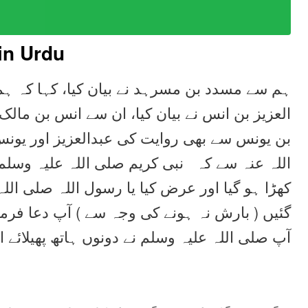
in Urdu
ہم سے مسدد بن مسرہد نے بیان کیا، کہا کہ ہم 
العزیز بن انس نے بیان کیا، ان سے انس بن مال
بن یونس سے بھی روایت کی عبدالعزیز اور یون
اللہ عنہ سے کہ نبی کریم صلی اللہ علیہ وسل
کھڑا ہو گیا اور عرض کیا یا رسول اللہ صلی الل
گئیں ( بارش نہ ہونے کی وجہ سے ) آپ دعا فرمائ
آپ صلی اللہ علیہ وسلم نے دونوں ہاتھ پھیلائے ا