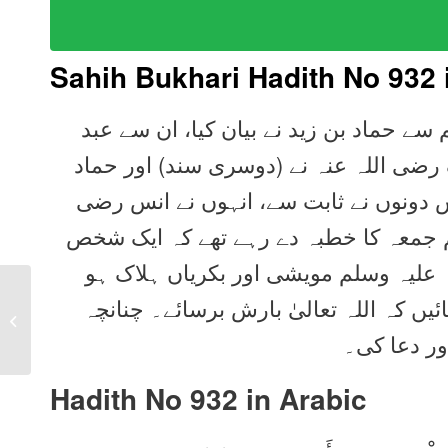
Sahih Bukhari Hadith No 932
سے حماد بن زید نے بیان کیا، ان سے عبد
ک رضی اللہ عنہ نے (دوسری سند) اور حماد
س دونوں نے ثابت سے، انہوں نے انس رضی
م جمعہ کا خطبہ دے رہے تھے کہ ایک شخص
ہ علیہ وسلم مویشی اور بکریاں ہلاک ہو
Sahih Bukhari Hadith
یں کہ اللہ تعالیٰ بارش برسائے۔ چنانچہ
931 in Urdu, Arabic,
ور دعا کی۔
English
Hadith No 932 in
Arabic