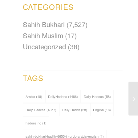
CATEGORIES
Sahih Bukhari
(7,527)
Sahih Muslim
(17)
Uncategorized
(38)
TAGS
Arabic
(18)
DailyHadees
(4486)
Daily Hadees
(58)
Daily Hadess
(4357)
Daily Hadith
(28)
English
(18)
hadees no
(1)
sahih-bukhari-hadith-6655-in-urdu-arabic-english
(1)