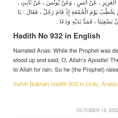
 عَبْدِ الْعَزِيزِ ، عَنْ أَنَسٍ ، وَعَنْ يُونُسَ ، عَنْ ثَابِتٍ
َمَ يَخْطُبُ يَوْمَ الْجُمُعَةِ إِذْ قَامَ رَجُلٌ ، فَقَالَ : يَا
ْ يَسْقِيَنَا ، فَمَدَّ يَدَيْهِ وَدَعَا
Hadith No 932 in English
Narrated Anas: While the Prophet was del
stood up and said, O, Allah’s Apostle! Th
to Allah for rain. So he (the Prophet) rais
Sahih Bukhari Hadith 932 in Urdu, Arabic
/
OCTOBER 12, 202