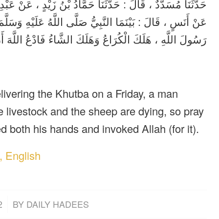
حَدَّثَنَا مُسَدَّدٌ ، قَالَ : حَدَّثَنَا حَمَّادُ بْنُ زَيْدٍ ، عَنْ ،
عَنْ أَنَسٍ ، قَالَ : بَيْنَمَا النَّبِيُّ صَلَّى اللَّهُ عَلَيْهِ وَسَلّ
رَسُولَ اللَّهِ ، هَلَكَ الْكُرَاعُ وَهَلَكَ الشَّاءُ فَادْعُ اللَّهَ أَن .
ivering the Khutba on a Friday, a man
e livestock and the sheep are dying, so pray
ed both his hands and invoked Allah (for it).
, English
2
BY
DAILY HADEES