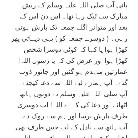
پانی آپ صلی اللہ علیہ وسلم کے ریش
مبارک سے ٹپک رہا تھا۔ اس دن اس کے
بعد اور متواتر اگلے جمعہ تک بارش ہوتی
رہی۔ ( دوسرے جمعہ کو ) یہی دیہاتی پھر
کھڑا ہوا یا کہا کہ کوئی دوسرا شخص
کھڑا ہوا اور عرض کی کہ یا رسول اللہ!
عمارتیں منہدم ہو گئیں اور جانور ڈوب
گئے۔ آپ ہمارے لیے اللہ سے دعا کیجئے۔
آپ صلی اللہ علیہ وسلم نے دونوں ہاتھ
اٹھائے اور دعا کی کہ اے اللہ! اب دوسری
طرف بارش برسا اور ہم سے روک دے۔
آپ ہاتھ سے بادل کے لیے جس طرف بھی
اشارہ کرتے، ادھر مطلع صاف ہو جاتا۔