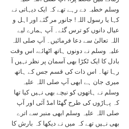
وسلم خطبہ دے رہے تھے کہ ایک دیہاتی نے
کہا یا رسول اللہ! جانور مر گئے اور اہل و
عیال دانوں کو ترس گئے۔ آپ ہمارے لیے
اللہ تعالیٰ سے دعا فرمائیں۔ آپ صلی اللہ
علیہ وسلم نے دونوں ہاتھ اٹھائے، اس وقت
بادل کا ایک ٹکڑا بھی آسمان پر نظر نہیں آ
رہا تھا۔ اس ذات کی قسم جس کے ہاتھ
میری جان ہے ابھی آپ صلی اللہ علیہ
وسلم نے ہاتھوں کو نیچے بھی نہیں کیا تھا
کہ پہاڑوں کی طرح گھٹا امڈ آئی اور آپ
صلی اللہ علیہ وسلم ابھی منبر سے اترے
بھی نہیں تھے کہ میں نے دیکھا کہ بارش کا