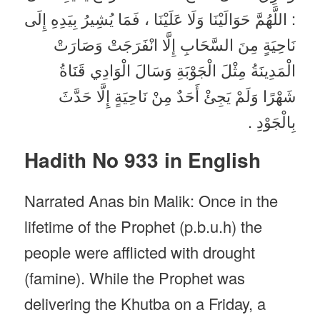
: اللَّهُمَّ حَوَالَيْنَا وَلَا عَلَيْنَا ، فَمَا يُشِيرُ بِيَدِهِ إِلَى
نَاحِيَةٍ مِنَ السَّحَابِ إِلَّا انْفَرَجَتْ وَصَارَتْ
الْمَدِينَةُ مِثْلَ الْجَوْبَةِ وَسَالَ الْوَادِي قَنَاةُ
شَهْرًا وَلَمْ يَجِئْ أَحَدٌ مِنْ نَاحِيَةٍ إِلَّا حَدَّثَ
بِالْجَوْدِ .
Hadith No 933 in English
Narrated Anas bin Malik: Once in the
lifetime of the Prophet (p.b.u.h) the
people were afflicted with drought
(famine). While the Prophet was
delivering the Khutba on a Friday, a