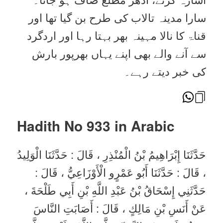
سارا مدینہ تالاب کی طرح بن گیا تھا اور
قناۃ کا نالا مہینہ بھر بہتا رہا اور اردگرد
سے آنے والے بھی اپنے یہاں بھرپور بارش
کی خبر دیتے رہے۔
Hadith No 933 in
Arabic
حَدَّثَنَا إِبْرَاهِيمُ بْنُ الْمُنْذِرِ ، قَالَ : حَدَّثَنَا الْوَلِيدُ
، قَالَ : حَدَّثَنَا أَبُو عَمْرٍو الْأَوْزَاعِيُّ ، قَالَ :
حَدَّثَنِي إِسْحَاقُ بْنُ عَبْدِ اللَّهِ بْنِ أَبِي طَلْحَةَ ،
عَنْ أَنَسِ بْنِ مَالِكٍ ، قَالَ : أَصَابَتِ النَّاسَ