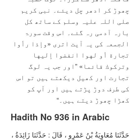
چھوڑ کر ادھر چل دیئے۔ نبی کریم
صلی اللہ علیہ وسلم کے ساتھ کل
بارہ آدمی رہ گئے۔ اس وقت سورۃ
الجمعہ کی یہ آیت اتری «وإذا رأوا
تجارة أو لهوا انفضوا إليها
وتركوك قائما‏» ”اور جب یہ لوگ
تجارت اور کھیل دیکھتے ہیں تو اس
کی طرف دوڑ پڑتے ہیں اور آپ کو
کھڑا چھوڑ دیتے ہیں۔“
Hadith No 936 in
Arabic
حَدَّثَنَا مُعَاوِيَةُ بْنُ عَمْرٍو ، قَالَ : حَدَّثَنَا زَائِدَةُ ،