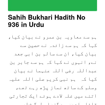
Sahih Bukhari Hadith No
936
in Urdu
ہم سے معاویہ بن عمرو نے بیان کیا،
کہا کہ ہم سے زائدہ نے حصین سے
بیان کیا، ان سے سالم بن ابی جعد
نے، انہوں نے کہا کہ ہم سے جابر بن
عبداللہ رضی اللہ عنہما نے بیان
کیا کہ ہم نبی کریم صلی اللہ علیہ
وسلم کے ساتھ نماز پڑھ رہے تھے،
اتنے میں غلہ لادے ہوئے ایک تجارتی
قافلہ ادھر سے گزرا۔ لوگ خطبہ