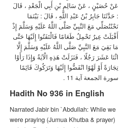
عَنْ حُصَيْنٍ ، عَنْ سَالِمِ بْنِ أَبِي الْجَعْدِ ، قَالَ
: حَدَّثَنَا جَابِرُ بْنُ عَبْدِ اللَّهِ ، قَالَ : بَيْنَمَا
نَحْنُنُصَلِّي مَعَ النَّبِيِّ صَلَّى اللَّهُ عَلَيْهِ وَسَلَّمَ إِذْ
أَقْبَلَتْ عِيرٌ تَحْمِلُ طَعَامًا فَالْتَفَتُوا إِلَيْهَا حَتَّى
مَا بَقِيَ مَعَ النَّبِيِّ صَلَّى اللَّهُ عَلَيْهِ وَسَلَّمَ إِلَّا
اثْنَا عَشَرَ رَجُلًا ، فَنَزَلَتْ هَذِهِ الْآيَةُ وَإِذَا رَأَوْا
تِجَارَةً أَوْ لَهْوًا انْفَضُّوا إِلَيْهَا وَتَرَكُوكَ قَائِمًا
سورة الجمعة آية 11 .
Hadith No 936 in English
Narrated Jabir bin `Abdullah: While we
were praying (Jumua Khutba & prayer)