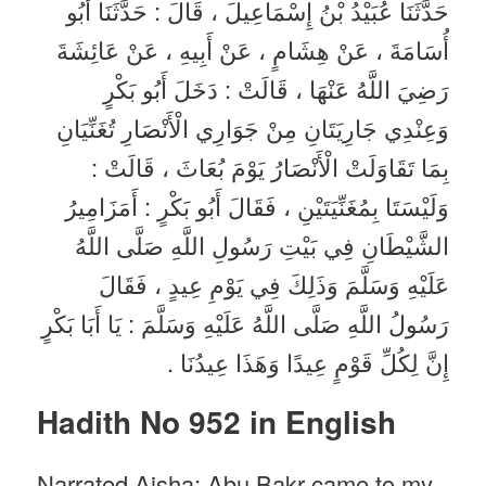
حَدَّثَنَا عُبَيْدُ بْنُ إِسْمَاعِيلَ ، قَالَ : حَدَّثَنَا أَبُو
أُسَامَةَ ، عَنْ هِشَامٍ ، عَنْ أَبِيهِ ، عَنْ عَائِشَةَ
رَضِيَ اللَّهُ عَنْهَا ، قَالَتْ : دَخَلَ أَبُو بَكْرٍ
وَعِنْدِي جَارِيَتَانِ مِنْ جَوَارِي الْأَنْصَارِ تُغَنِّيَانِ
بِمَا تَقَاوَلَتْ الْأَنْصَارُ يَوْمَ بُعَاثَ ، قَالَتْ :
وَلَيْسَتَا بِمُغَنِّيَتَيْنِ ، فَقَالَ أَبُو بَكْرٍ : أَمَزَامِيرُ
الشَّيْطَانِ فِي بَيْتِ رَسُولِ اللَّهِ صَلَّى اللَّهُ
عَلَيْهِ وَسَلَّمَ وَذَلِكَ فِي يَوْمِ عِيدٍ ، فَقَالَ
رَسُولُ اللَّهِ صَلَّى اللَّهُ عَلَيْهِ وَسَلَّمَ : يَا أَبَا بَكْرٍ
إِنَّ لِكُلِّ قَوْمٍ عِيدًا وَهَذَا عِيدُنَا .
Hadith No 952 in English
Narrated Aisha: Abu Bakr came to my