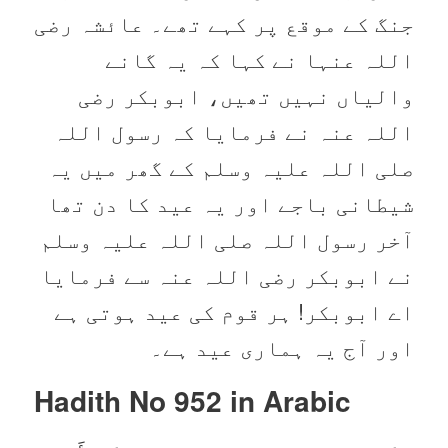
جنگ کے موقع پر کہے تھے۔ عائشہ رضی
اللہ عنہا نے کہا کہ یہ گانے
والیاں نہیں تھیں، ابوبکر رضی
اللہ عنہ نے فرمایا کہ رسول اللہ
صلی اللہ علیہ وسلم کے گھر میں یہ
شیطانی باجے اور یہ عید کا دن تھا
آخر رسول اللہ صلی اللہ علیہ وسلم
نے ابوبکر رضی اللہ عنہ سے فرمایا
اے ابوبکر! ہر قوم کی عید ہوتی ہے
اور آج یہ ہماری عید ہے۔
Hadith No 952 in
Arabic