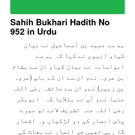
Sahih Bukhari Hadith No
952
in Urdu
ہم سے عبید بن اسماعیل نے بیان
کیا، انہوں نے کہا کہ ہم سے
ابواسامہ نے بیان کیا، ان سے ہشام
بن عروہ نے، ان سے ان کے باپ (عروہ
بن زبیر) نے، ان سے عائشہ رضی اللہ
عنہا نے، آپ نے بتلایا کہ ابوبکر
رضی اللہ عنہ تشریف لائے تو میرے
پاس انصار کی دو لڑکیاں وہ اشعار
گا رہی تھیں جو انصار نے بعاث کی