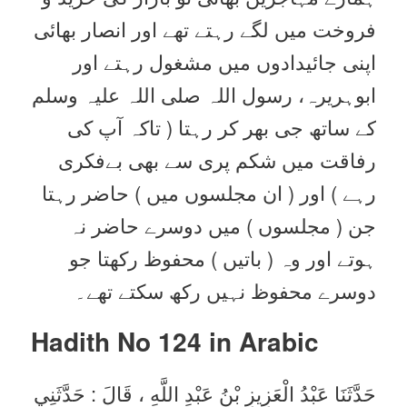
فروخت میں لگے رہتے تھے اور انصار بھائی
اپنی جائیدادوں میں مشغول رہتے اور
ابوہریرہ، رسول اللہ صلی اللہ علیہ وسلم
کے ساتھ جی بھر کر رہتا ( تاکہ آپ کی
رفاقت میں شکم پری سے بھی بےفکری
رہے ) اور ( ان مجلسوں میں ) حاضر رہتا
جن ( مجلسوں ) میں دوسرے حاضر نہ
ہوتے اور وہ ( باتیں ) محفوظ رکھتا جو
دوسرے محفوظ نہیں رکھ سکتے تھے۔
Hadith No 124
in Arabic
حَدَّثَنَا عَبْدُ الْعَزِيزِ بْنُ عَبْدِ اللَّهِ ، قَالَ : حَدَّثَنِي