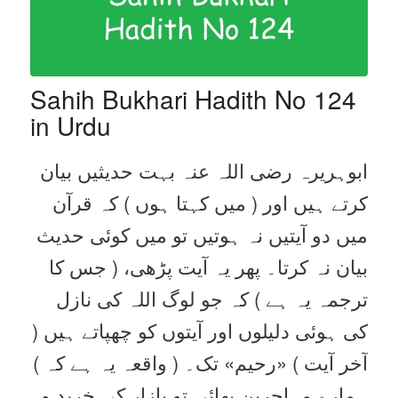
Sahih Bukhari Hadith No 124
in Urdu
ابوہریرہ رضی اللہ عنہ بہت حدیثیں بیان
کرتے ہیں اور ( میں کہتا ہوں ) کہ قرآن
میں دو آیتیں نہ ہوتیں تو میں کوئی حدیث
بیان نہ کرتا۔ پھر یہ آیت پڑھی، ( جس کا
ترجمہ یہ ہے ) کہ جو لوگ اللہ کی نازل
کی ہوئی دلیلوں اور آیتوں کو چھپاتے ہیں (
آخر آیت ) «رحيم‏» تک۔ ( واقعہ یہ ہے کہ )
ہمارے مہاجرین بھائی تو بازار کی خرید و