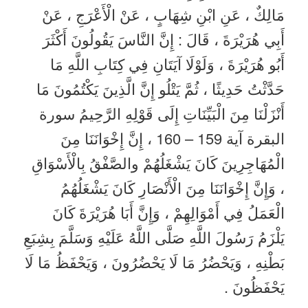
مَالِكٌ ، عَنِ ابْنِ شِهَابٍ ، عَنْ الْأَعْرَجِ ، عَنْ
أَبِي هُرَيْرَةَ ، قَالَ : إِنَّ النَّاسَ يَقُولُونَ أَكْثَرَ
أَبُو هُرَيْرَةَ ، وَلَوْلَا آيَتَانِ فِي كِتَابِ اللَّهِ مَا
حَدَّثْتُ حَدِيثًا ، ثُمَّ يَتْلُو إِنَّ الَّذِينَ يَكْتُمُونَ مَا
أَنْزَلْنَا مِنَ الْبَيِّنَاتِ إِلَى قَوْلِهِ الرَّحِيمُ سورة
البقرة آية 159 – 160 ، إِنَّ إِخْوَانَنَا مِنَ
الْمُهَاجِرِينَ كَانَ يَشْغَلُهُمْ والصَّفْقُ بِالْأَسْوَاقِ
، وَإِنَّ إِخْوَانَنَا مِنَ الْأَنْصَارِ كَانَ يَشْغَلُهُمُ
الْعَمَلُ فِي أَمْوَالِهِمْ ، وَإِنَّ أَبَا هُرَيْرَةَ كَانَ
يَلْزَمُ رَسُولَ اللَّهِ صَلَّى اللَّهُ عَلَيْهِ وَسَلَّمَ بِشِبَعِ
بَطْنِهِ ، وَيَحْضُرُ مَا لَا يَحْضُرُونَ ، وَيَحْفَظُ مَا لَا
يَحْفَظُونَ .