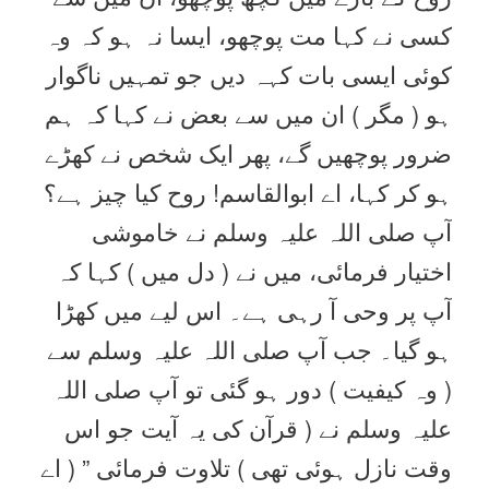
کسی نے کہا مت پوچھو، ایسا نہ ہو کہ وہ
کوئی ایسی بات کہہ دیں جو تمہیں ناگوار
ہو ( مگر ) ان میں سے بعض نے کہا کہ ہم
ضرور پوچھیں گے، پھر ایک شخص نے کھڑے
ہو کر کہا، اے ابوالقاسم! روح کیا چیز ہے؟
آپ صلی اللہ علیہ وسلم نے خاموشی
اختیار فرمائی، میں نے ( دل میں ) کہا کہ
آپ پر وحی آ رہی ہے۔ اس لیے میں کھڑا
ہو گیا۔ جب آپ صلی اللہ علیہ وسلم سے
( وہ کیفیت ) دور ہو گئی تو آپ صلی اللہ
علیہ وسلم نے ( قرآن کی یہ آیت جو اس
وقت نازل ہوئی تھی ) تلاوت فرمائی ” ( اے