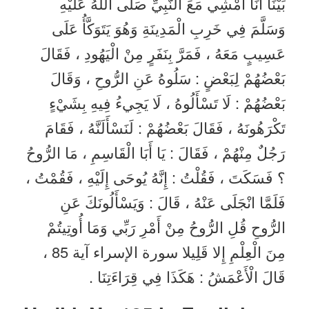
بَيْنَا أَنَا أَمْشِي مَعَ النَّبِيِّ صَلَّى اللَّهُ عَلَيْهِ
وَسَلَّمَ فِي خَرِبِ الْمَدِينَةِ وَهُوَ يَتَوَكَّأُ عَلَى
عَسِيبٍ مَعَهُ ، فَمَرَّ بِنَفَرٍ مِنْ الْيَهُودِ ، فَقَالَ
بَعْضُهُمْ لِبَعْضٍ : سَلُوهُ عَنِ الرُّوحِ ، وَقَالَ
بَعْضُهُمْ : لَا تَسْأَلُوهُ ، لَا يَجِيءُ فِيهِ بِشَيْءٍ
تَكْرَهُونَهُ ، فَقَالَ بَعْضُهُمْ : لَنَسْأَلَنَّهُ ، فَقَامَ
رَجُلٌ مِنْهُمْ ، فَقَالَ : يَا أَبَا الْقَاسِمِ ، مَا الرُّوحُ
؟ فَسَكَتَ ، فَقُلْتُ : إِنَّهُ يُوحَى إِلَيْهِ ، فَقُمْتُ ،
فَلَمَّا انْجَلَى عَنْهُ ، قَالَ : وَيَسْأَلُونَكَ عَنِ
الرُّوحِ قُلِ الرُّوحُ مِنْ أَمْرِ رَبِّي وَمَا أُوتِيتُمْ
مِنَ الْعِلْمِ إِلا قَلِيلا سورة الإسراء آية 85 ،
قَالَ الْأَعْمَشُ : هَكَذَا فِي قِرَاءَتِنَا .