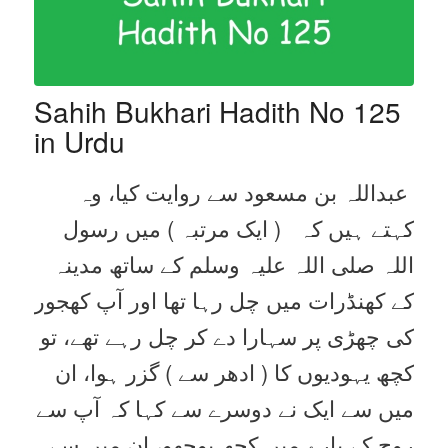
Sahih Bukhari Hadith No 125
in Urdu
عبداللہ بن مسعود سے روایت کیا، وہ
کہتے ہیں کہ ( ایک مرتبہ ) میں رسول
اللہ صلی اللہ علیہ وسلم کے ساتھ مدینہ
کے کھنڈرات میں چل رہا تھا اور آپ کھجور
کی چھڑی پر سہارا دے کر چل رہے تھے، تو
کچھ یہودیوں کا ( ادھر سے ) گزر ہوا، ان
میں سے ایک نے دوسرے سے کہا کہ آپ سے
روح کے بارے میں کچھ پوچھو، ان میں سے