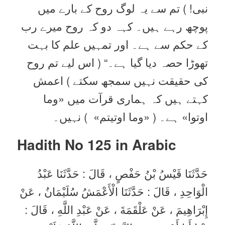
نبی! ) تم سے یہ لوگ روح کے بارے میں
پوچھ رہے ہیں۔ کہہ دو کہ روح میرے رب
کے حکم سے ہے۔ اور تمہیں علم کا بہت
تھوڑا حصہ دیا گیا ہے۔“ ( اس لیے تم روح
کی حقیقت نہیں سمجھ سکتے ) اعمش
کہتے ہیں کہ ہماری قرآت میں «وما
اوتوا» ہے۔ ( «‏‏‏‏وما اوتيتم» ‏‏‏‏ ) نہیں۔
Hadith No 125
in Arabic
حَدَّثَنَا قَيْسُ بْنُ حَفْصٍ ، قَالَ : حَدَّثَنَا عَبْدُ
الْوَاحِدِ ، قَالَ : حَدَّثَنَا الْأَعْمَشُ سُلَيْمَانُ ، عَنْ
إِبْرَاهِيمَ ، عَنْ عَلْقَمَةَ ، عَنْ عَبْدِ اللَّهِ ، قَالَ :