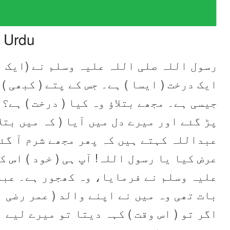
n Urdu
رسول اللہ صلی اللہ علیہ وسلم نے (ایک 
ایک درخت ( ایسا ) ہے۔ جس کے پتے ( کبھی 
جیسی ہے۔ مجھے بتلاؤ وہ کیا ( درخت ) ہے؟ 
پڑ گئے اور میرے دل میں آیا ( کہ میں بتل،
عبداللہ کہتے ہیں کہ پھر مجھے شرم آ گئی 
عرض کیا یا رسول اللہ! آپ ہی ( خود ) اس 
علیہ وسلم نے فرمایا، وہ کھجور ہے۔ عبد
بات تھی وہ میں نے اپنے والد ( عمر رضی ا
اگر تو ( اس وقت ) کہہ دیتا تو میرے لیے