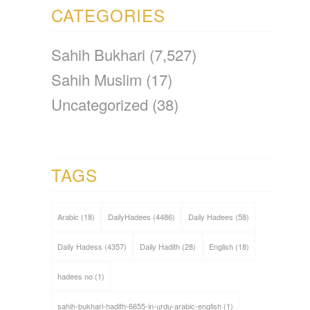
CATEGORIES
Sahih Bukhari
(7,527)
Sahih Muslim
(17)
Uncategorized
(38)
TAGS
Arabic
(18)
DailyHadees
(4486)
Daily Hadees
(58)
Daily Hadess
(4357)
Daily Hadith
(28)
English
(18)
hadees no
(1)
sahih-bukhari-hadith-6655-in-urdu-arabic-english
(1)