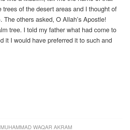
 trees of the desert areas and I thought of
). The others asked, O Allah’s Apostle!
-palm tree. I told my father what had come to
 it I would have preferred it to such and
Y
MUHAMMAD WAQAR AKRAM