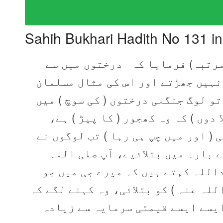
Sahih Bukhari Hadith No 131 i
مرتبہ) فرمایا کہ درختوں میں سے
) نہیں جھڑتے اور اس کی مثال مسلمان
تو لوگ جنگلی درختوں ( کی سوچ ) میں
ا دوں ) کہ وہ کھجور ( کا پیڑ ) ہے
( اور میں چپ ہی رہا ) تب لوگوں نے
کے بارہ میں بتلائیے، آپ صلی اللہ
اللہ کہتے ہیں کہ میرے جی میں جو
للہ عنہ ) کو بتلائی، وہ کہنے لگے کہ
 ایسے ایسے قیمتی سرمایہ سے زیادہ